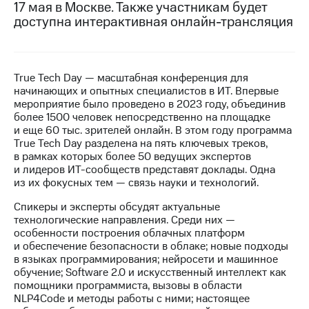
17 мая в Москве. Также участникам будет
доступна интерактивная онлайн-трансляция
МТС
о технологиях
Достижения
True Tech Day — масштабная конференция для
Интервью
начинающих и опытных специалистов в ИТ. Впервые
мероприятие было проведено в 2023 году, объединив
Финансовая
более 1500 человек непосредственно на площадке
отчетность
и еще 60 тыс. зрителей онлайн. В этом году программа
True Tech Day разделена на пять ключевых треков,
Контакты
в рамках которых более 50 ведущих экспертов
и лидеров ИТ-сообществ представят доклады. Одна
Новости
из их фокусных тем — связь науки и технологий.
в
регионе
Спикеры и эксперты обсудят актуальные
технологические направления. Среди них —
особенности построения облачных платформ
м и акционерам
Корпоративное
и обеспечение безопасности в облаке; новые подходы
управление
в языках программирования; нейросети и машинное
обучение; Software 2.0 и искусственный интеллект как
Корпоративный
помощники программиста, вызовы в области
секретарь
NLP4Code и методы работы с ними; настоящее