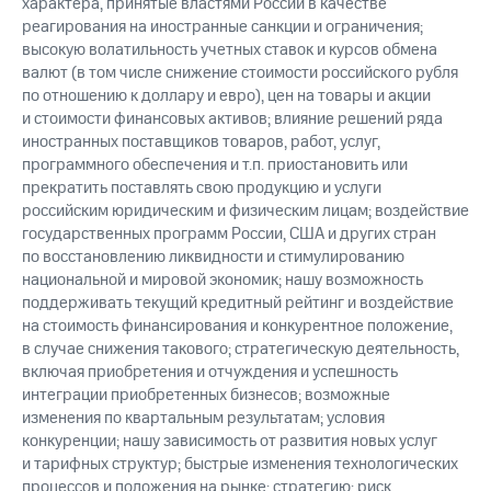
характера, принятые властями России в качестве
реагирования на иностранные санкции и ограничения;
высокую волатильность учетных ставок и курсов обмена
валют (в том числе снижение стоимости российского рубля
по отношению к доллару и евро), цен на товары и акции
и стоимости финансовых активов; влияние решений ряда
иностранных поставщиков товаров, работ, услуг,
программного обеспечения и т.п. приостановить или
прекратить поставлять свою продукцию и услуги
российским юридическим и физическим лицам; воздействие
государственных программ России, США и других стран
по восстановлению ликвидности и стимулированию
национальной и мировой экономик; нашу возможность
поддерживать текущий кредитный рейтинг и воздействие
на стоимость финансирования и конкурентное положение,
в случае снижения такового; стратегическую деятельность,
включая приобретения и отчуждения и успешность
интеграции приобретенных бизнесов; возможные
изменения по квартальным результатам; условия
конкуренции; нашу зависимость от развития новых услуг
и тарифных структур; быстрые изменения технологических
процессов и положения на рынке; стратегию; риск,