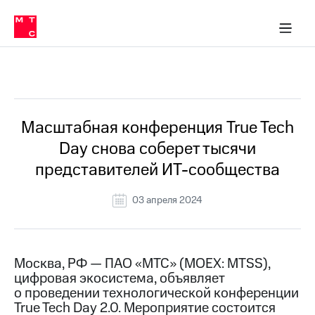
О
сторам и акционерам
Комплаенс и деловая этика
Устойчивое развитие
Медиа-центр
О МТС
О МТС
На главную
компании
О
компании
Стратегия
Стратегия
Все Новости
Карьера
в МТС
Карьера
в МТС
Пресс-
Масштабная конференция True Tech
релизы
История
Day снова соберет тысячи
компании
МТС
представителей ИТ-сообщества
о технологиях
Руководство
региона
03 апреля 2024
Правовая
информация
Контакты
Москва, РФ — ПАО «МТС» (MOEX: MTSS),
цифровая экосистема, объявляет
Медиа-центр
о проведении технологической конференции
Пресс-
True Tech Day 2.0. Мероприятие состоится
релизы