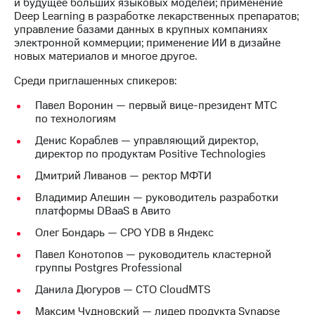
Раскрытие
и будущее больших языковых моделей; применение
информации
Deep Learning в разработке лекарственных препаратов;
Информация
управление базами данных в крупных компаниях
акционерам
электронной коммерции; применение ИИ в дизайне
Документы
новых материалов и многое другое.
ПАО
Среди приглашенных спикеров:
"МТС"
Собрания
Павел Воронин — первый вице-президент МТС
акционеров
по технологиям
Личный
кабинет
Денис Кораблев — управляющий директор,
акционера
директор по продуктам Positive Technologies
Акционерный
Дмитрий Ливанов — ректор МФТИ
капитал
Контроль
Владимир Алешин — руководитель разработки
и
платформы DBaaS в Авито
аудит
Рынок
Олег Бондарь — CPO YDB в Яндекс
акций
Павел Конотопов — руководитель кластерной
группы Postgres Professional
Описание
Программа
Данила Дюгуров — СТО CloudMTS
приобретения
Порядок
Максим Чудновский — лидер продукта Synapse