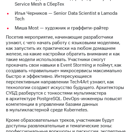
выкупа
Service Mesh в СберТех
акций
Илья Черников — Senior Data Scientist в Lamoda
Дивиденды
Tech
Рынок
облигаций
Миша Most — художник и граффити-райтер
Описание
Посетив мероприятие, начинающие разработчики
Еврооблигации-2023
узнают, с чего начать работу с языковыми моделями,
Уведомление
как запустить их практически на любом домашнем
о
железе, на какие настройки обратить внимание и как
погашении
такие модели использовать. Участники смогут
именных
прокачать свои навыки в Event Storming и поймут, как
облигаций
создавать «правильные» микросервисы максимально
Другое
быстро и эффективно. Интересующиеся
перспективным направлении Tech4Art узнают, как
Регистратор
технологии создают искусство будущего. Архитекторы
Реквизиты
СУБД разберутся с тонкостями мультимастера
Контакты
в архитектуре PostgreSQL. DevOps-инженеры повысят
компетенции в управлении базами данных
йчивое развитие
в мультикластерной среде Kubernetes.
и деловая этика
На главную
Кроме образовательных треков, участникам будут
доступны развлекательные и тематические зоны:
профессиональные воркшопы и дискуссии, экспертные