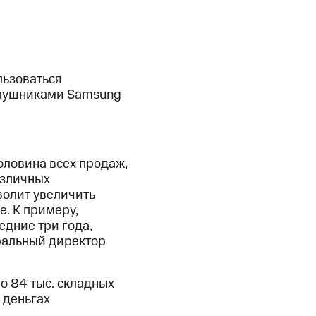
льзоваться
 наушниками Samsung
оловина всех продаж,
азличных
волит увеличить
е. К примеру,
едние три года,
ральный директор
о 84 тыс. складных
в деньгах