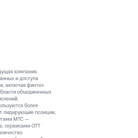
дущая компания
анных и доступа
ов, включая финтех
области объединенных
ислений,
ользуются более
ет лидирующие позиции,
угами МТС —
в, сервисами OTT
оличество