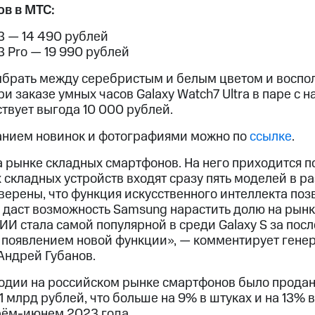
в в МТС:
3 — 14 490 рублей
 Pro — 19 990 рублей
ыбрать между серебристым и белым цветом и воспо
ри заказе умных часов Galaxy Watch7 Ultra в паре с
ствует выгода 10 000 рублей.
анием новинок и фотографиями можно по
ссылке
.
 рынке складных смартфонов. На него приходится п
х складных устройств входят сразу пять моделей в р
верены, что функция искусственного интеллекта поз
 даст возможность Samsung нарастить долю на рынк
 ИИ стала самой популярной в среди Galaxy S за посл
с появлением новой функции», — комментирует гене
Андрей Губанов.
годии на российском рынке смартфонов было продан
,1 млрд рублей, что больше на 9% в штуках и на 13% 
рём-июнем 2023 года.