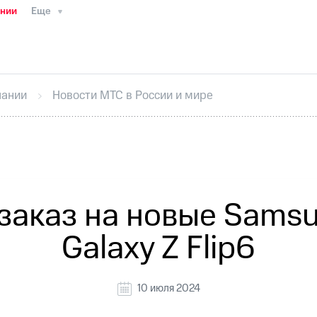
ании
Еще
ТС
Пресс-релизы
МТС о технологиях
ТС
История компании
Руководство региона
Правова
стижения
Интервью
Финансовая отчетность
Конта
пании
Новости МТС в России и мире
тивный секретарь
Раскрытие информации
Информа
ный кабинет акционера
Акционерный капитал
Конт
Порядок выкупа акций
Дивиденды
Рынок облигаци
 погашении именных облигаций
Другое
Регистрато
аказ на новые Samsun
Galaxy Z Flip6
10 июля 2024