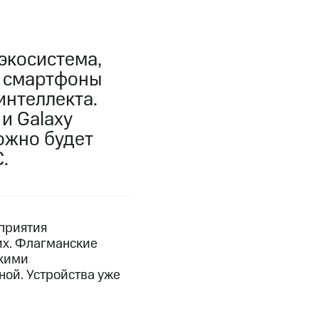
экосистема,
е смартфоны
интеллекта.
 и Galaxy
ожно будет
.
приятия
их. Флагманские
скими
ной. Устройства уже