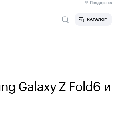
Поддержка
О МТС
я информация
Контакты
КАТАЛОГ
Медиа-центр
кты
Новости в регионе
Инвесторам и акционерам
ция акционерам
Документы
роль и аудит
Рынок акций
й
Описание
р
Реквизиты
Контакты
Устойчивое развитие
Комплаенс и деловая этика
На главную
g Galaxy Z Fold6 и