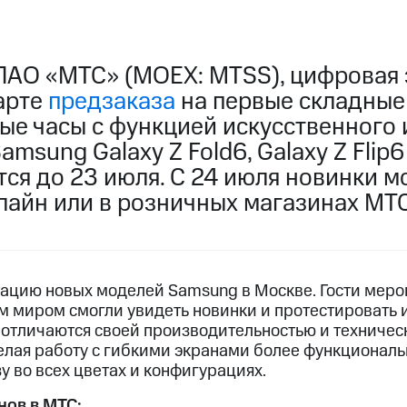
ПАО «МТС» (MOEX: MTSS), цифровая 
арте
предзаказа
на первые складны
ые часы c функцией искусственного 
msung Galaxy Z Fold6, Galaxy Z Flip6
ся до 23 июля. С 24 июля новинки м
лайн или в розничных магазинах МТС
ацию новых моделей Samsung в Москве. Гости меро
м миром смогли увидеть новинки и протестировать 
 отличаются своей производительностью и техниче
елая работу с гибкими экранами более функциональ
у во всех цветах и конфигурациях.
ов в МТС: