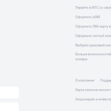
Перейти в МТС со св
Оформить eSIM
Оформить SIM-карту в
Оформить чистый но
Выбрать красивый но
Больше возможностей
номера
О компании
Подде
Карта салонов экоси
Акционерам и инвест