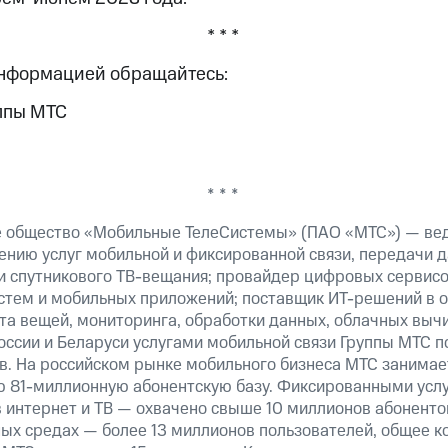
* * *
информацией обращайтесь:
ппы МТС
* * *
е общество «Мобильные ТелеСистемы» (ПАО «МТС») — ве
ению услуг мобильной и фиксированной связи, передачи д
 и спутникового ТВ-вещания; провайдер цифровых сервис
истем и мобильных приложений; поставщик ИТ-решений в 
та вещей, мониторинга, обработки данных, облачных выч
оссии и Беларуси услугами мобильной связи Группы МТС п
в. На российском рынке мобильного бизнеса МТС занима
 81-миллионную абонентскую базу. Фиксированными усл
 интернет и ТВ — охвачено свыше 10 миллионов абоненто
ных средах — более 13 миллионов пользователей, общее к