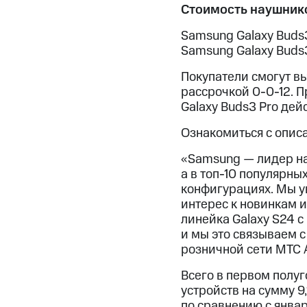
Стоимость наушнико
Samsung Galaxy Buds
Samsung Galaxy Buds3
Покупатели смогут в
рассрочкой 0-0-12. П
Galaxy Buds3 Pro дей
Ознакомиться с опис
«Samsung — лидер на
а в топ-10 популярны
конфигурациях. Мы у
интерес к новинкам и
линейка Galaxy S24 с
и мы это связываем 
розничной сети МТС 
Всего в первом полу
устройств на сумму 9
по сравнению с янва