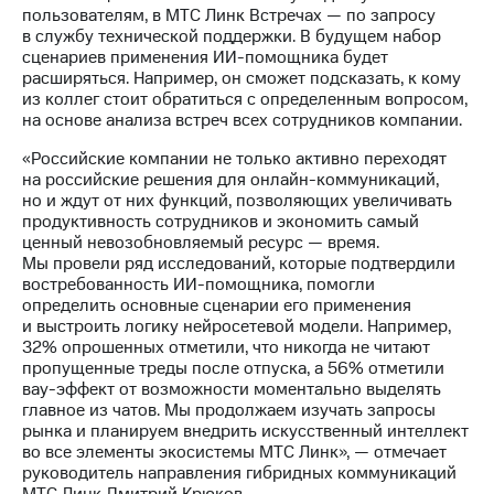
выкупа
пользователям, в МТС Линк Встречах — по запросу
акций
в службу технической поддержки. В будущем набор
Дивиденды
сценариев применения ИИ-помощника будет
Рынок
расширяться. Например, он сможет подсказать, к кому
облигаций
из коллег стоит обратиться с определенным вопросом,
на основе анализа встреч всех сотрудников компании.
Описание
«Российские компании не только активно переходят
Еврооблигации-2023
на российские решения для онлайн-коммуникаций,
Уведомление
но и ждут от них функций, позволяющих увеличивать
о
продуктивность сотрудников и экономить самый
погашении
ценный невозобновляемый ресурс — время.
именных
Мы провели ряд исследований, которые подтвердили
облигаций
востребованность ИИ-помощника, помогли
Другое
определить основные сценарии его применения
и выстроить логику нейросетевой модели. Например,
Регистратор
32% опрошенных отметили, что никогда не читают
Реквизиты
пропущенные треды после отпуска, а 56% отметили
Контакты
вау-эффект от возможности моментально выделять
йчивое развитие
главное из чатов. Мы продолжаем изучать запросы
и деловая этика
рынка и планируем внедрить искусственный интеллект
На главную
во все элементы экосистемы МТС Линк», — отмечает
руководитель направления гибридных коммуникаций