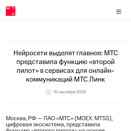
О
сторам и акционерам
Комплаенс и деловая этика
Устойчивое развитие
Медиа-центр
О МТС
О МТС
На главную
компании
О
компании
Стратегия
Стратегия
Все Новости
Карьера
в МТС
Карьера
в МТС
Пресс-
Нейросети выделят главное: МТС
релизы
История
представила функцию «второй
компании
МТС
пилот» в сервисах для онлайн-
о технологиях
Руководство
коммуникаций МТС Линк
региона
Правовая
10 сентября 2024
информация
Контакты
Москва, РФ — ПАО «МТС» (MOEX: MTSS),
Медиа-центр
цифровая экосистема, представила
Пресс-
релизы
функцию «второго пилота» на основе