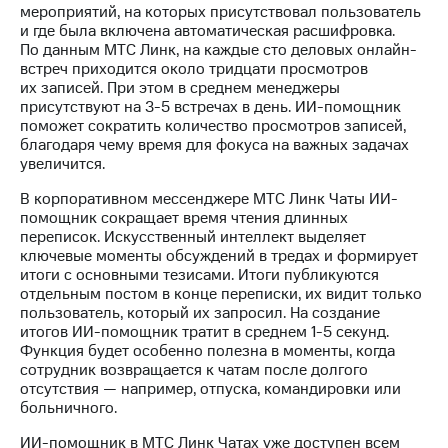
Раскрытие
мероприятий, на которых присутствовал пользователь
информации
и где была включена автоматическая расшифровка.
Информация
По данным МТС Линк, на каждые сто деловых онлайн-
акционерам
встреч приходится около тридцати просмотров
Документы
их записей. При этом в среднем менеджеры
ПАО
присутствуют на 3-5 встречах в день. ИИ-помощник
"МТС"
поможет сократить количество просмотров записей,
Собрания
благодаря чему время для фокуса на важных задачах
акционеров
увеличится.
Личный
кабинет
В корпоративном мессенджере МТС Линк Чаты ИИ-
акционера
помощник сокращает время чтения длинных
Акционерный
переписок. Искусственный интеллект выделяет
капитал
ключевые моменты обсуждений в тредах и формирует
Контроль
итоги с основными тезисами. Итоги публикуются
и
отдельным постом в конце переписки, их видит только
аудит
пользователь, который их запросил. На создание
Рынок
итогов ИИ-помощник тратит в среднем 1-5 секунд.
акций
Функция будет особенно полезна в моменты, когда
сотрудник возвращается к чатам после долгого
Описание
отсутствия — например, отпуска, командировки или
Программа
больничного.
приобретения
Порядок
ИИ-помощник в МТС Линк Чатах уже доступен всем