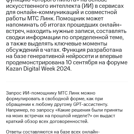
искусственного интеллекта (ИИ) в сервисах
МТС
для онлайн-коммуникаций и совместной
о технологиях
работы МТС Линк. Помощник может
напоминать об итогах прошедших онлайн-
Достижения
встреч, находить нужные записи, составлять
сводки информации по определенной теме,
Интервью
а также выделять ключевые моменты
обсуждений в чатах. Функция разработана
Финансовая
отчетность
на базе генеративной нейросети и впервые
продемонстрирована 10 сентября на форуме
Контакты
Kazan Digital Week 2024.
Новости
в
регионе
Запрос ИИ-помощнику МТС Линк можно
формулировать в свободной форме, как при
м и акционерам
обращении к любому другому GPT-ассистенту.
Корпоративное
Например, по запросу «Какие решения были приняты
управление
на моих встречах на прошлой неделе?» он выдаст
краткий обзор всех договоренностей.
Корпоративный
секретарь
Ответы составляются на базе всех онлайн-