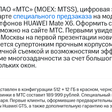
ПАО «МТС» (MOEX: MTSS), цифровая 
арте
специального предзаказа
на мо
тфонов HUAWEI Mate X6. Оформить 
 можно на сайте МТС. Первыми увиде
 Москвы на первой презентации нов
ается супертонким прочным корпусом
ичной съемкой и возможностями эф
ме многозадачности за счет большог
ольких окон.
тавлен в конфигурации 512 + 12 ГБ в красном, чер
винки в МТС составит 189 999 рублей. Специальный
нваря. Первые клиенты, оформившие предварительны
 Huawei GT5, а также дополнительную гарантию на 