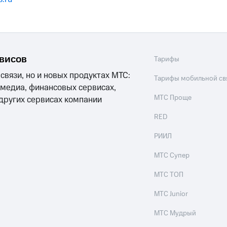
рвисов
Тарифы
 связи, но и новых продуктах МТС:
Тарифы мобильной св
 медиа, финансовых сервисах,
МТС Проще
 других сервисах компании
RED
РИИЛ
МТС Супер
МТС ТОП
МТС Junior
МТС Мудрый