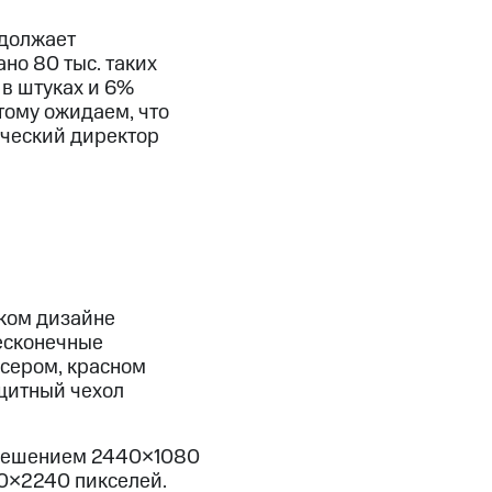
одолжает
но 80 тыс. таких
 в штуках и 6%
тому ожидаем, что
рческий директор
ком дизайне
есконечные
-сером, красном
щитный чехол
зрешением 2440×1080
0×2240 пикселей.