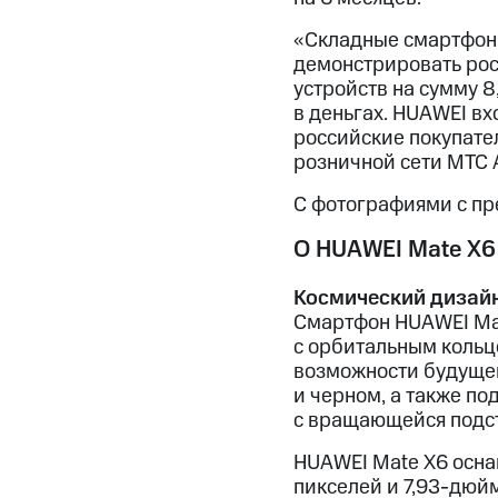
«Складные смартфоны
демонстрировать рост
устройств на сумму 8
в деньгах. HUAWEI вх
российские покупате
розничной сети МТС 
С фотографиями с пр
О HUAWEI Mate X6
Космический дизай
Смартфон HUAWEI Mat
с орбитальным кольц
возможности будущего
и черном, а также п
с вращающейся подс
HUAWEI Mate X6 осн
пикселей и 7,93-дю