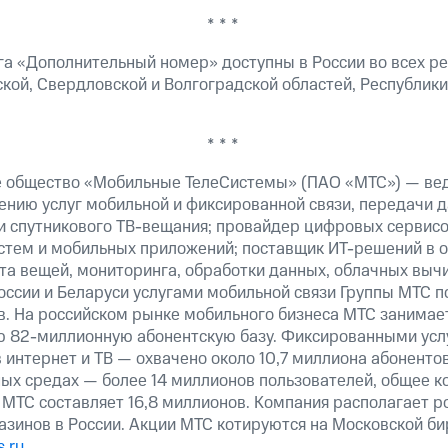
* * *
га «Дополнительный номер» доступны в России во всех ре
кой, Свердловской и Волгоградской областей, Республики
* * *
е общество «Мобильные ТелеСистемы» (ПАО «МТС») — ве
ению услуг мобильной и фиксированной связи, передачи д
 и спутникового ТВ-вещания; провайдер цифровых сервис
истем и мобильных приложений; поставщик ИТ-решений в 
та вещей, мониторинга, обработки данных, облачных выч
оссии и Беларуси услугами мобильной связи Группы МТС п
в. На российском рынке мобильного бизнеса МТС занимае
ю 82-миллионную абонентскую базу. Фиксированными ус
 интернет и ТВ — охвачено около 10,7 миллиона абоненто
ных средах — более 14 миллионов пользователей, общее к
 МТС составляет 16,8 миллионов. Компания располагает р
азинов в России. Акции МТС котируются на Московской б
.ru