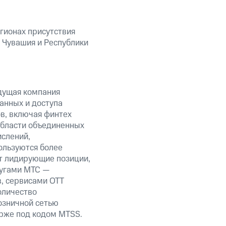
гионах присутствия
 Чувашия и Республики
дущая компания
анных и доступа
ов, включая финтех
области объединенных
ислений,
ользуются более
т лидирующие позиции,
лугами МТС —
в, сервисами OTT
оличество
озничной сетью
ирже под кодом MTSS.