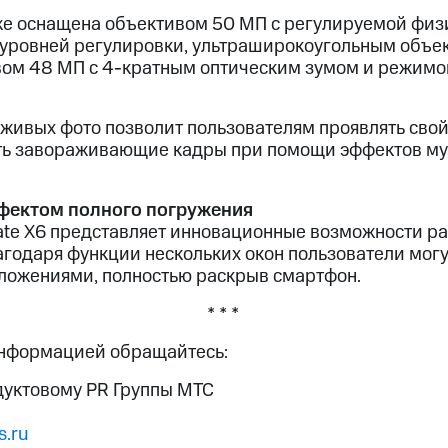
е оснащена объективом 50 МП с регулируемой физ
уровней регулировки, ультраширокоугольным объе
вом 48 МП с 4-кратным оптическим зумом и режим
ивых фото позволит пользователям проявлять свой
ать завораживающие кадры при помощи эффектов м
фектом полного погружения
te X6 представляет инновационные возможности р
агодаря функции нескольких окон пользователи мог
иложениями, полностью раскрыв смартфон.
* * *
информацией обращайтесь:
дуктовому PR Группы МТС
.ru