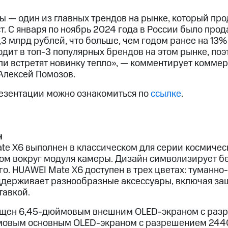
 — один из главных трендов на рынке, который пр
. С января по ноябрь 2024 года в России было прода
,3 млрд рублей, что больше, чем годом ранее на 13%
одит в топ-3 популярных брендов на этом рынке, поэ
ли встретят новинку тепло», — комментирует комме
Алексей Помозов.
езентации можно ознакомиться по
ссылке
.
н
e X6 выполнен в классическом для серии космичес
ом вокруг модуля камеры. Дизайн символизирует б
. HUAWEI Mate X6 доступен в трех цветах: туманно
оддерживает разнообразные аксессуары, включая за
тавкой.
ащен 6,45-дюймовым внешним OLED-экраном с ра
ймовым основным OLED-экраном с разрешением 244