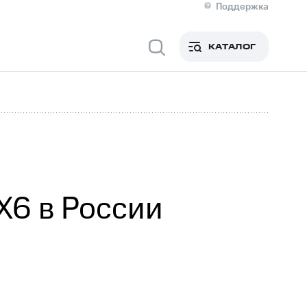
Поддержка
О МТС
я информация
Контакты
КАТАЛОГ
Медиа-центр
кты
Новости в регионе
Инвесторам и акционерам
ция акционерам
Документы
роль и аудит
Рынок акций
й
Описание
р
Реквизиты
Контакты
Устойчивое развитие
Комплаенс и деловая этика
На главную
X6 в России