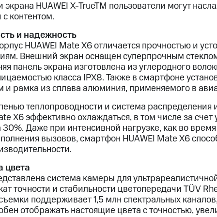
и экрана HUAWEI X-TrueTM пользователи могут насл
 с контентом.
сть и надежность
корпус HUAWEI Mate X6 отличается прочностью и уст
иям. Внешний экран оснащен суперпрочным стеклом 
няя панель экрана изготовлена из углеродного волок
ицаемостью класса IPX8. Также в смартфоне устано
 и рамка из сплава алюминия, применяемого в ави
епенью теплопроводности и система распределения 
te X6 эффективно охлаждаться, в том числе за счет
 30%. Даже при интенсивной нагрузке, как во время
полнения вызовов, смартфон HUAWEI Mate X6 спосо
изводительности.
 цвета
едставлена система камеры для ультрареалистичной
ат точности и стабильности цветопередачи TÜV Rhei
съемки поддерживает 1,5 млн спектральных каналов,
обен отображать настоящие цвета с точностью, увел