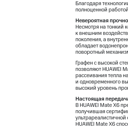
Благодаря технологи
полноценной работой
Невероятная прочно
Несмотря на тонкий 
к внешним воздейств
поколения, а внутрен
обладает водонепрон
поворотный механизм
Графен с высокой ст
позволяют HUAWEI Ma
рассеивания тепла на
и одновременного вы
высокий уровень про
Настоящая передача
В HUAWEI Mate X6 пр
получившая сертифик
ультрареалистичной 
HUAWEI Mate X6 спос