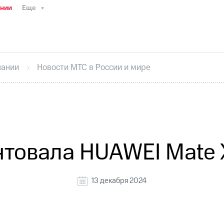
ании
Еще
ТС
Пресс-релизы
МТС о технологиях
ТС
История компании
Руководство региона
Правова
стижения
Интервью
Финансовая отчетность
Конта
пании
Новости МТС в России и мире
тивный секретарь
Раскрытие информации
Информа
ный кабинет акционера
Акционерный капитал
Конт
Порядок выкупа акций
Дивиденды
Рынок облигаци
 погашении именных облигаций
Другое
Регистрато
товала HUAWEI Mate 
13 декабря 2024