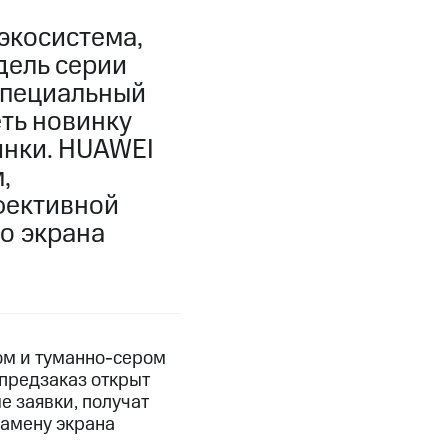
экосистема,
дель серии
специальный
ть новинку
инки. HUAWEI
,
фективной
о экрана
ном и туманно-сером
 предзаказ открыт
е заявки, получат
замену экрана