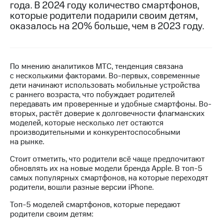
года. В 2024 году количество смартфонов,
которые родители подарили своим детям,
МТС
оказалось на 20% больше, чем в 2023 году.
о технологиях
Достижения
Интервью
По мнению аналитиков МТС, тенденция связана
с несколькими факторами. Во-первых, современные
Финансовая
дети начинают использовать мобильные устройства
отчетность
с раннего возраста, что побуждает родителей
передавать им проверенные и удобные смартфоны. Во-
Контакты
вторых, растёт доверие к долговечности флагманских
моделей, которые несколько лет остаются
Новости
производительными и конкурентоспособными
в
на рынке.
регионе
Стоит отметить, что родители всё чаще предпочитают
м и акционерам
обновлять их на новые модели бренда Apple. В топ-5
Корпоративное
самых популярных смартфонов, на которые переходят
управление
родители, вошли разные версии iPhone.
Топ-5 моделей смартфонов, которые передают
Корпоративный
родители своим детям:
секретарь