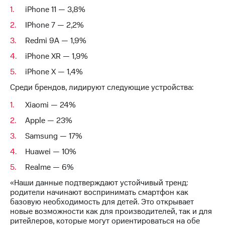
Раскрытие
iPhone 11 — 3,8%
информации
Информация
IPhone 7 — 2,2%
акционерам
Документы
Redmi 9A — 1,9%
ПАО
iPhone XR — 1,9%
"МТС"
Собрания
iPhone X — 1,4%
акционеров
Среди брендов, лидируют следующие устройства:
Личный
кабинет
Xiaomi — 24%
акционера
Акционерный
Apple — 23%
капитал
Контроль
Samsung — 17%
и
Huawei — 10%
аудит
Рынок
Realme — 6%
акций
«Наши данные подтверждают устойчивый тренд:
родители начинают воспринимать смартфон как
Описание
базовую необходимость для детей. Это открывает
Программа
новые возможности как для производителей, так и для
приобретения
ритейлеров, которые могут ориентироваться на обе
Порядок