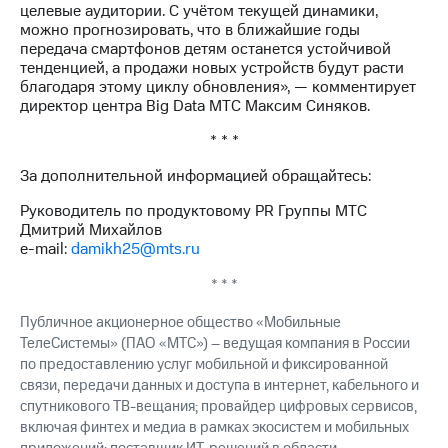
целевые аудитории. С учётом текущей динамики,
выкупа
можно прогнозировать, что в ближайшие годы
акций
передача смартфонов детям останется устойчивой
Дивиденды
тенденцией, а продажи новых устройств будут расти
Рынок
благодаря этому циклу обновления», — комментирует
облигаций
директор центра Big Data МТС Максим Синяков.
Описание
* * *
Еврооблигации-2023
Уведомление
За дополнительной информацией обращайтесь:
о
погашении
Руководитель по продуктовому PR Группы МТС
именных
Дмитрий Михайлов
облигаций
e-mail:
damikh25@mts.ru
Другое
* * *
Регистратор
Реквизиты
Публичное акционерное общество «Мобильные
Контакты
ТелеСистемы» (ПАО «МТС») – ведущая компания в России
йчивое развитие
по предоставлению услуг мобильной и фиксированной
и деловая этика
связи, передачи данных и доступа в интернет, кабельного и
На главную
спутникового ТВ-вещания; провайдер цифровых сервисов,
включая финтех и медиа в рамках экосистем и мобильных