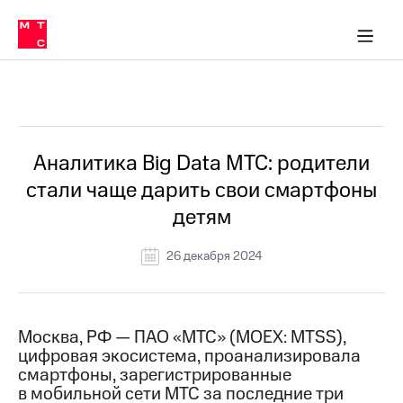
О
сторам и акционерам
Комплаенс и деловая этика
Устойчивое развитие
Медиа-центр
О МТС
О МТС
На главную
компании
О
компании
Стратегия
Стратегия
Все Новости
Карьера
в МТС
Карьера
в МТС
Пресс-
Аналитика Big Data МТС: родители
релизы
История
стали чаще дарить свои смартфоны
компании
МТС
детям
о технологиях
Руководство
региона
26 декабря 2024
Правовая
информация
Контакты
Москва, РФ — ПАО «МТС» (MOEX: MTSS),
цифровая экосистема, проанализировала
Медиа-центр
смартфоны, зарегистрированные
Пресс-
в мобильной сети МТС за последние три
релизы