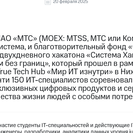
20 февраля 2025
ПАО «МТС» (MOEX: MTSS, МТС или Ко
истема, и благотворительный фонд 
 двухдневного хакатона «Система Ха
 без границ», который прошел в рам
rue Tech Hub «Мир ИТ изнутри» в Н
чти 150 ИТ-специалистов соревновал
клюзивных цифровых продуктов и се
ества жизни людей с особыми потре
участие студенты IT-специальностей и действующие 
инженеры, разработчики, аналитики данных уровня jun