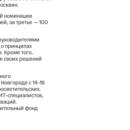
осквин.
ой номинации
ей, за третье — 100
 руководителями
 о принципах
. Кроме того,
те своих решений
ного
Новгороде с 14-16
росветительских,
ИТ-специалистов,
оваций.
рительный фонд