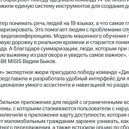
жили единую систему инструментов для создания д
ер понимать речь людей на 19 языках, а что самое 
маризировать. Это помогает людям с проблемами сл
 видеоконференциях. Модель машинного обучения 
овую дорожку в реальном времени и старается поним
да. А благодаря суммаризации, люди, которым при э
ую выжимку из разговора и увидеть самое важное»,
Bit MISIS Вадим Быков.
ом» экспертное жюри присудило победу команде «
представила и разработала удобный интерфейс для 
ционалом умного ассистента и навигацией по разд
бильное приложение для людей с ограниченными в
лемы, с которыми сталкиваются пользователи с нар
 включили в приложение карту доступности, которая
т маломобильным гражданам заранее узнавать, как
тного передвижения, а также встроили опцию по сбо