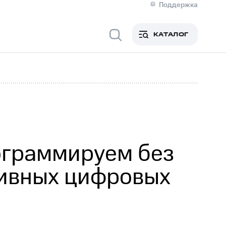
Поддержка
О МТС
я информация
Контакты
КАТАЛОГ
Медиа-центр
кты
Новости в регионе
Инвесторам и акционерам
ция акционерам
Документы
роль и аудит
Рынок акций
й
Описание
р
Реквизиты
Контакты
Устойчивое развитие
Комплаенс и деловая этика
На главную
рограммируем без
зивных цифровых