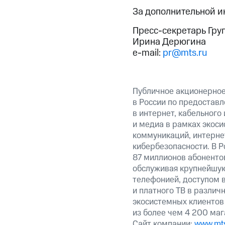
За дополнительной 
Пресс-секретарь Гру
Ирина Дерюгина
e-mail:
pr@mts.ru
Публичное акционерно
в России по предоставл
в интернет, кабельного
и медиа в рамках экос
коммуникаций, интерне
кибербезопасности. В Р
87 миллионов абоненто
обслуживая крупнейшу
телефонией, доступом в
и платного ТВ в различ
экосистемных клиентов
из более чем 4 200 маг
Сайт компании:
www.mts