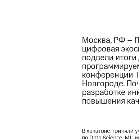
Москва, РФ – 
цифровая экос
подвели итоги
программируем
конференции T
Новгороде. По
разработке ин
повышения кач
В хакатоне приняли 
по Data Science, ML-