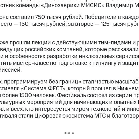
частник команды «Динозаврики МИСИС» Владимир М
она составил 750 тысяч рублей. Победители в кажд
есто — 150 тысяч рублей, за второе — 125 тысяч рубл
акже прошли лекции с действующими тим-лидами и
ведущих российских компаний, которые рассказали
и и особенностях разработки инклюзивных сервисов
тить мастер-класс по подготовке к питчингу и защи
миссией.
к: программируем без границ» стал частью масштаб
стиваля «Система ФЕСТ», который прошел в Нижнем 
более 1500 человек. Фестиваль состоял из серии п
ультурных мероприятий для начинающих и опытных 
в, и всех, кто интересуется миром технологий и инн
иваля стали Цифровая экосистема МТС и благотво
* * *