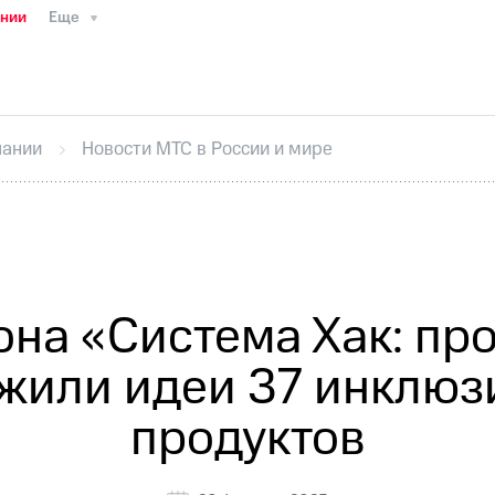
ании
Еще
ТС
Пресс-релизы
МТС о технологиях
ТС
История компании
Руководство региона
Правова
стижения
Интервью
Финансовая отчетность
Конта
пании
Новости МТС в России и мире
тивный секретарь
Раскрытие информации
Информа
ный кабинет акционера
Акционерный капитал
Конт
Порядок выкупа акций
Дивиденды
Рынок облигаци
 погашении именных облигаций
Другое
Регистрато
она «Система Хак: п
жили идеи 37 инклю
продуктов