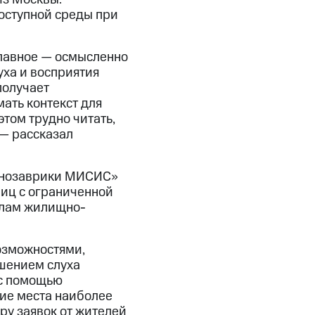
оступной среды при
главное — осмысленно
уха и восприятия
получает
ать контекст для
том трудно читать,
 — рассказал
Динозаврики МИСИС»
лиц с ограниченной
елам жилищно-
озможностями,
ушением слуха
 с помощью
ие места наиболее
ру заявок от жителей