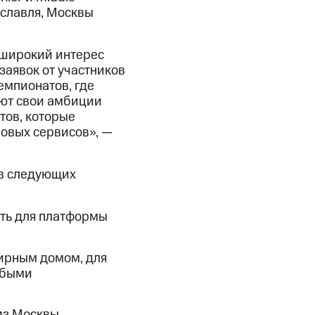
ославля, Москвы
 широкий интерес
заявок от участников
емпионатов, где
ют свои амбиции
тов, которые
овых сервисов», —
 в следующих
ать для платформы
ирным домом, для
обыми
из Москвы.