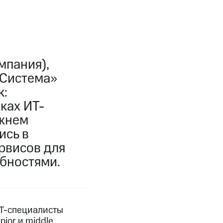
мпания),
«Система»
к:
ках ИТ-
ижнем
ись в
рвисов для
бностями.
IT-специалисты
ior и middle