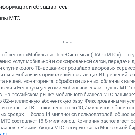
информацией обращайтесь:
ппы МТС
* * *
е общество «Мобильные ТелеСистемы» (ПАО «МТС») — ве
ению услуг мобильной и фиксированной связи, передачи д
 и спутникового ТВ-вещания; провайдер цифровых сервис
истем и мобильных приложений; поставщик ИТ-решений в 
та вещей, мониторинга, обработки данных, облачных выч
оссии и Беларуси услугами мобильной связи Группы МТС п
в. На российском рынке мобильного бизнеса МТС занимае
ю 82-миллионную абонентскую базу. Фиксированными ус
 интернет и ТВ — охвачено около 10,7 миллиона абоненто
ных средах — более 14 миллионов пользователей, общее к
 МТС составляет 16,8 миллионов. Компания располагает р
азинов в России. Акции МТС котируются на Московской б
.ru