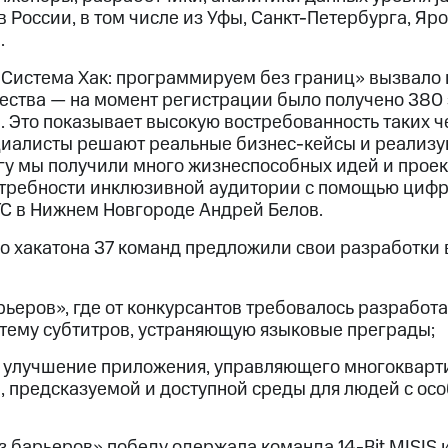
 России, в том числе из Уфы, Санкт-Петербурга, Яр
.
 «Система Хак: программируем без границ» вызвало
ества — на момент регистрации было получено 380 
. Это показывает высокую востребованность таких ч
иалисты решают реальные бизнес-кейсы и реализу
огу мы получили много жизнеспособных идей и проек
требности инклюзивной аудитории с помощью цифр
С в Нижнем Новгороде Андрей Белов.
го хакатона 37 команд предложили свои разработки
ьеров», где от конкурсантов требовалось разработ
тему субтитров, устраняющую языковые преграды;
 улучшение приложения, управляющего многокварт
, предсказуемой и доступной среды для людей с ос
з барьеров» победу одержала команда 14-Bit MISIS 