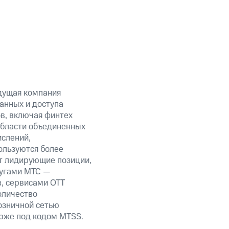
дущая компания
анных и доступа
ов, включая финтех
области объединенных
ислений,
ользуются более
т лидирующие позиции,
лугами МТС —
в, сервисами OTT
оличество
озничной сетью
ирже под кодом MTSS.