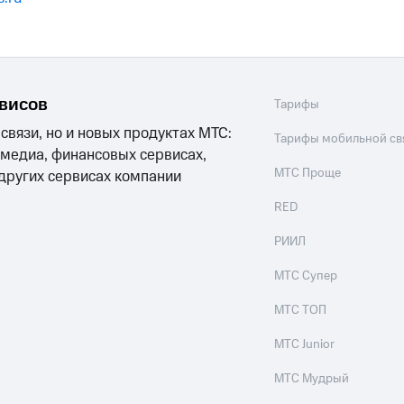
рвисов
Тарифы
 связи, но и новых продуктах МТС:
Тарифы мобильной св
 медиа, финансовых сервисах,
МТС Проще
 других сервисах компании
RED
РИИЛ
МТС Супер
МТС ТОП
МТС Junior
МТС Мудрый