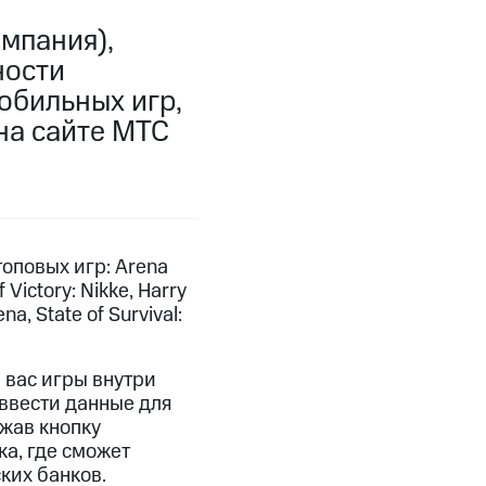
мпания),
ности
обильных игр,
l на сайте МТС
оповых игр: Arena
 Victory: Nikke, Harry
na, State of Survival:
 вас игры внутри
ввести данные для
ажав кнопку
ка, где сможет
ких банков.