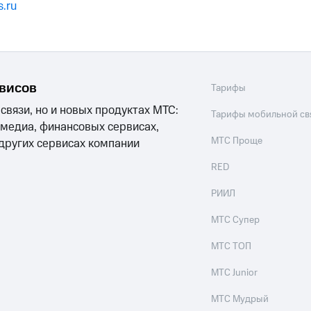
.ru
рвисов
Тарифы
 связи, но и новых продуктах МТС:
Тарифы мобильной св
 медиа, финансовых сервисах,
МТС Проще
 других сервисах компании
RED
РИИЛ
МТС Супер
МТС ТОП
МТС Junior
МТС Мудрый