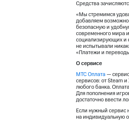
Средства зачисляются
«Мы стремимся удовл
добавляем возможнос
безопасную и удобну
современного мира и
социализирующих и о
не испытывали никаки
«Платежи и переводы
О сервисе
МТС Оплата
— сервис
сервисов: от Steam и 
любого банка. Оплата
Для пополнения игров
достаточно ввести ло
Если нужный сервис н
на индивидуальную о