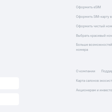
Оформить eSIM
Оформить SIM-карту в
Оформить чистый но
Выбрать красивый но
Больше возможностей
номера
О компании
Подде
Карта салонов экоси
Акционерам и инвест