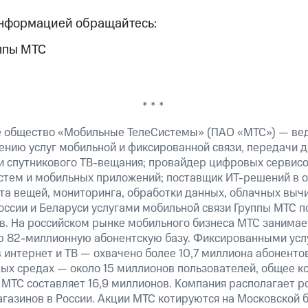
информацией обращайтесь:
ппы МТС
* * *
е общество «Мобильные ТелеСистемы» (ПАО «МТС») — ве
ению услуг мобильной и фиксированной связи, передачи д
 и спутникового ТВ-вещания; провайдер цифровых сервис
истем и мобильных приложений; поставщик ИТ-решений в 
та вещей, мониторинга, обработки данных, облачных выч
оссии и Беларуси услугами мобильной связи Группы МТС п
в. На российском рынке мобильного бизнеса МТС занима
ю 82-миллионную абонентскую базу. Фиксированными ус
 интернет и ТВ — охвачено более 10,7 миллиона абоненто
ных средах — около 15 миллионов пользователей, общее к
 МТС составляет 16,9 миллионов. Компания располагает р
агазинов в России. Акции МТС котируются на Московской