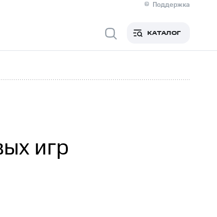
Поддержка
О МТС
я информация
Контакты
КАТАЛОГ
Медиа-центр
кты
Новости в регионе
Инвесторам и акционерам
ция акционерам
Документы
роль и аудит
Рынок акций
й
Описание
р
Реквизиты
Контакты
Устойчивое развитие
Комплаенс и деловая этика
На главную
вых игр