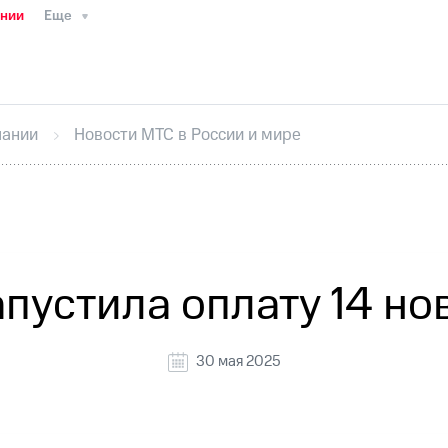
ании
Еще
ТС
Пресс-релизы
МТС о технологиях
ТС
История компании
Руководство региона
Правова
стижения
Интервью
Финансовая отчетность
Конта
пании
Новости МТС в России и мире
тивный секретарь
Раскрытие информации
Информа
ный кабинет акционера
Акционерный капитал
Конт
Порядок выкупа акций
Дивиденды
Рынок облигаци
 погашении именных облигаций
Другое
Регистрато
пустила оплату 14 но
30 мая 2025