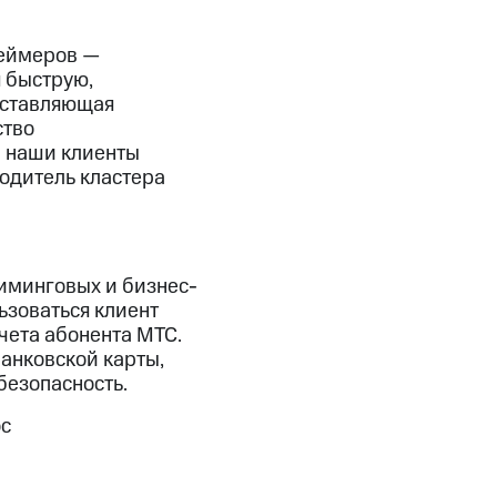
геймеров —
 быструю,
оставляющая
ство
ы наши клиенты
водитель кластера
иминговых и бизнес-
льзоваться клиент
счета абонента МТС.
банковской карты,
безопасность.
ос