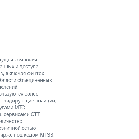
дущая компания
анных и доступа
ов, включая финтех
области объединенных
ислений,
ользуются более
ет лидирующие позиции,
лугами МТС —
в, сервисами OTT
оличество
озничной сетью
 бирже под кодом MTSS.