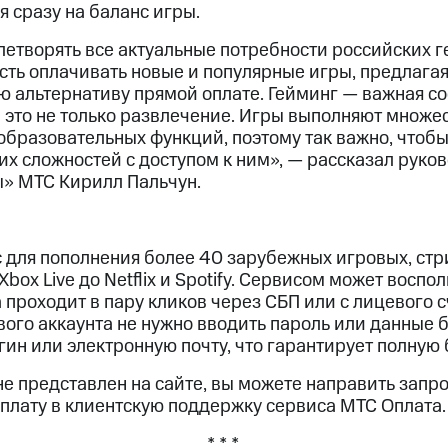
 сразу на баланс игры.
етворять все актуальные потребности российских 
ть оплачивать новые и популярные игры, предлагая
ю альтернативу прямой оплате. Гейминг — важная с
 это не только развлечение. Игры выполняют множе
бразовательных функций, поэтому так важно, чтоб
х сложностей с доступом к ним», — рассказал руко
» МТС Кирилл Пальчун.
 для пополнения более 40 зарубежных игровых, стр
Xbox Live до Netflix и Spotify. Сервисом может воспо
 проходит в пару кликов через СБП или с лицевого 
ого аккаунта не нужно вводить пароль или данные 
гин или электронную почту, что гарантирует полную 
е представлен на сайте, вы можете направить запр
плату в клиентскую поддержку сервиса МТС Оплата.
* * *