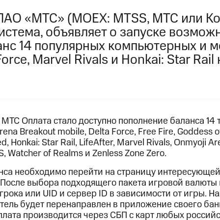
ПАО «МТС» (MOEX: MTSS, МТС или Ко
истема, объявляет о запуске возмож
анс 14 популярных компьютерных и м
orce, Marvel Rivals и Honkai: Star Rai
МТС Оплата стало доступно пополнение баланса 14 т
Arena Breakout mobile, Delta Force, Free Fire, Goddess of
 Honkai: Star Rail, LifeAfter, Marvel Rivals, Onmyoji Are
, Watcher of Realms и Zenless Zone Zero.
нса необходимо перейти на страницу интересующей
. После выбора подходящего пакета игровой валюты 
грока или UID и сервер ID в зависимости от игры. Н
тель будет перенаправлен в приложение своего бан
плата производится через СБП с карт любых российс