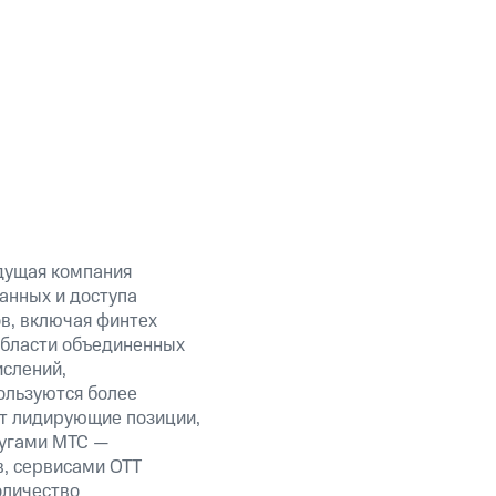
дущая компания
анных и доступа
ов, включая финтех
области объединенных
ислений,
ользуются более
ет лидирующие позиции,
лугами МТС —
в, сервисами OTT
оличество