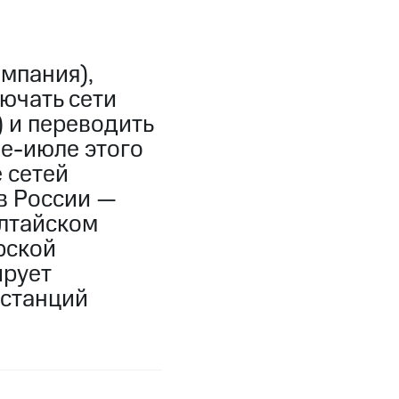
мпания),
ючать сети
 и переводить
не-июле этого
 сетей
в России —
Алтайском
рской
ирует
 станций