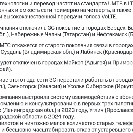
технологии и перевод частот из стандарта UMTS в L
нных и емкость сети примерно на четверть, а также
и высококачественной передачи голоса VoLTE.
омпания отключила 3G покрытие в городах Бердск, 
бл.), Набережные Челны (Татарстан) и Нефтекамск (
МТС откажется от старого поколения связи в города
 Суздаль (Владимирская обл.) и Лабинск (Краснодар
будет отключен в городах Майкоп (Адыгея) и Примо
рай).
мае этого года сети 3G перестали работать в города
.), Саяногорск (Хакасия) и Усолье Сибирское (Иркутс
омпания выстроила систему взаимодействия с абон
домлению и консультированию в первых трех пилотн
(Ленинградская обл.) в 2023 году, Углич (Ярославска
радской области в 2024 году.
пилотов и ничтожно малое количество старых телефо
 и бесшовно масштабировать отказ от устаревшего 