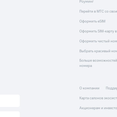
Роуминг
Перейти в МТС со св
Оформить eSIM
Оформить SIM-карту в
Оформить чистый но
Выбрать красивый но
Больше возможностей
номера
О компании
Подде
Карта салонов экоси
Акционерам и инвест