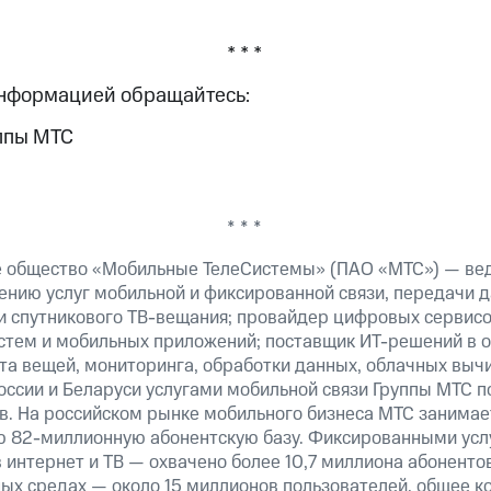
* * *
информацией обращайтесь:
ппы МТС
* * *
е общество «Мобильные ТелеСистемы» (ПАО «МТС») — ве
ению услуг мобильной и фиксированной связи, передачи д
 и спутникового ТВ-вещания; провайдер цифровых сервис
истем и мобильных приложений; поставщик ИТ-решений в 
та вещей, мониторинга, обработки данных, облачных выч
оссии и Беларуси услугами мобильной связи Группы МТС п
в. На российском рынке мобильного бизнеса МТС занима
ю 82-миллионную абонентскую базу. Фиксированными ус
 интернет и ТВ — охвачено более 10,7 миллиона абоненто
ных средах — около 15 миллионов пользователей, общее к