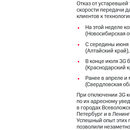
Отказ от устаревшей 
скорости передачи да
клиентов к технологи
На этой неделе к
(Новосибирская о
С середины июня 
(Алтайский край),
В конце июля 3G 
(Краснодарский к
Ранее в апреле и 
(Свердловская обл
При отключении 3G к
по их адресному уве
в городах Всеволожск 
Петербург и в Ленинг
Успешный опыт этих 
позволили незаметно