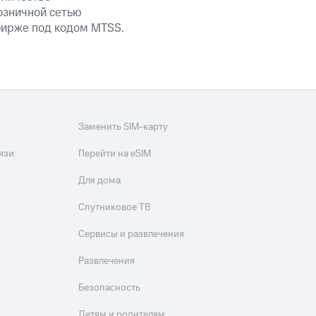
озничной сетью
 бирже под кодом MTSS.
Заменить SIM-карту
язи
Перейти на eSIM
Для дома
Спутниковое ТВ
Сервисы и развлечения
Развлечения
Безопасность
Детям и родителям