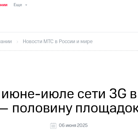
ании
Еще
ТС
Пресс-релизы
МТС о технологиях
ТС
История компании
Руководство региона
Правова
стижения
Интервью
Финансовая отчетность
Конта
пании
Новости МТС в России и мире
тивный секретарь
Раскрытие информации
Информа
ный кабинет акционера
Акционерный капитал
Конт
Порядок выкупа акций
Дивиденды
Рынок облигаци
 погашении именных облигаций
Другое
Регистрато
 июне-июле сети 3G в 
 — половину площадок
06 июня 2025