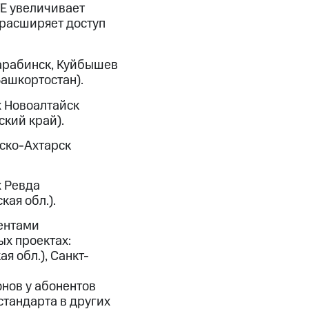
TE увеличивает
 расширяет доступ
Барабинск, Куйбышев
Башкортостан).
х Новоалтайск
ский край).
рско-Ахтарск
х Ревда
кая обл.).
ентами
ых проектах:
я обл.), Санкт-
нов у абонентов
стандарта в других