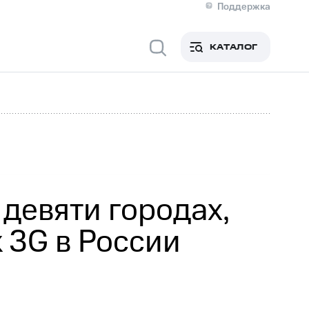
Поддержка
О МТС
я информация
Контакты
КАТАЛОГ
Медиа-центр
кты
Новости в регионе
Инвесторам и акционерам
ция акционерам
Документы
роль и аудит
Рынок акций
й
Описание
р
Реквизиты
Контакты
Устойчивое развитие
Комплаенс и деловая этика
На главную
девяти городах,
 3G в России