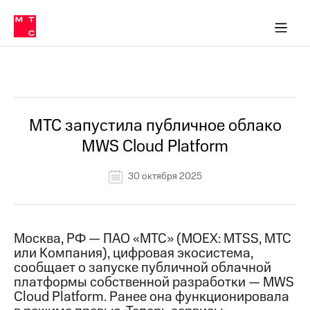
О
сторам и акционерам
Комплаенс и деловая этика
Устойчивое развитие
Медиа-центр
О МТС
О МТС
На главную
компании
О
компании
Стратегия
Стратегия
Все Новости
Карьера
в МТС
Карьера
в МТС
Пресс-
МТС запустила публичное облако
релизы
История
MWS Cloud Platform
компании
МТС
о технологиях
Руководство
30 октября 2025
региона
Правовая
информация
Москва, РФ — ПАО «МТС» (MOEX: MTSS, МТС
или Компания), цифровая экосистема,
Контакты
сообщает о запуске публичной облачной
платформы собственной разработки — MWS
Медиа-центр
Пресс-
Cloud Platform. Ранее она функционировала
релизы