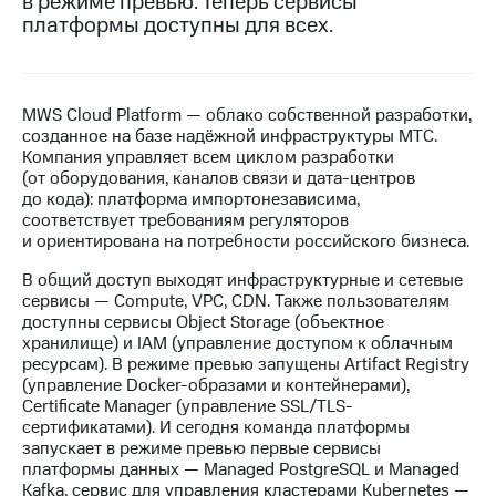
в режиме превью. Теперь сервисы
платформы доступны для всех.
МТС
о технологиях
Достижения
MWS Cloud Platform — облако собственной разработки,
созданное на базе надёжной инфраструктуры МТС.
Интервью
Компания управляет всем циклом разработки
(от оборудования, каналов связи и дата-центров
Финансовая
до кода): платформа импортонезависима,
отчетность
соответствует требованиям регуляторов
и ориентирована на потребности российского бизнеса.
Контакты
В общий доступ выходят инфраструктурные и сетевые
Новости
сервисы — Compute, VPC, CDN. Также пользователям
в
доступны сервисы Object Storage (объектное
регионе
хранилище) и IAM (управление доступом к облачным
ресурсам). В режиме превью запущены Artifact Registry
м и акционерам
(управление Docker-образами и контейнерами),
Корпоративное
Certificate Manager (управление SSL/TLS-
управление
сертификатами). И сегодня команда платформы
запускает в режиме превью первые сервисы
Корпоративный
платформы данных — Managed PostgreSQL и Managed
секретарь
Kafka, сервис для управления кластерами Kubernetes —