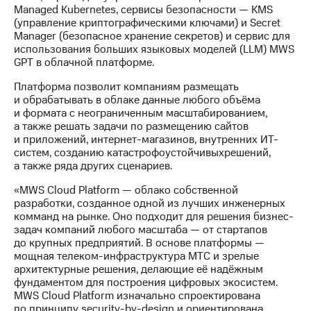
Раскрытие
Managed Kubernetes, сервисы безопасности — KMS
информации
(управление криптографическими ключами) и Secret
Информация
Manager (безопасное хранение секретов) и сервис для
акционерам
использования больших языковых моделей (LLM) MWS
Документы
GPT в облачной платформе.
ПАО
"МТС"
Платформа позволит компаниям размещать
Собрания
и обрабатывать в облаке данные любого объёма
акционеров
и формата с неограниченным масштабированием,
Личный
а также решать задачи по размещению сайтов
кабинет
и приложений, интернет-магазинов, внутренних ИТ-
акционера
систем, созданию катастрофоустойчивыхрешений,
Акционерный
а также ряда других сценариев.
капитал
Контроль
«MWS Cloud Platform — облако собственной
и
разработки, созданное одной из лучших инженерных
аудит
комманд на рынке. Оно подходит для решения бизнес-
Рынок
задач компаний любого масштаба — от стартапов
акций
до крупных предприятий. В основе платформы —
мощная телеком-инфраструктура МТС и зрелые
Описание
архитектурные решения, делающие её надёжным
Программа
фундаментом для построения цифровых экосистем.
приобретения
MWS Cloud Platform изначально спроектирована
Порядок
по принципу security-by-design и ориентирована