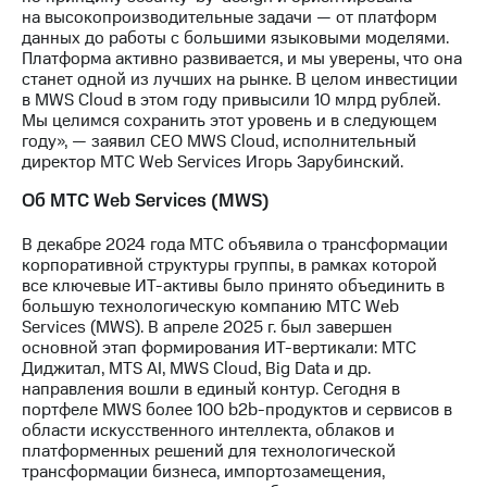
выкупа
на высокопроизводительные задачи — от платформ
акций
данных до работы с большими языковыми моделями.
Дивиденды
Платформа активно развивается, и мы уверены, что она
Рынок
станет одной из лучших на рынке. В целом инвестиции
облигаций
в MWS Cloud в этом году привысили 10 млрд рублей.
Мы целимся сохранить этот уровень и в следующем
Описание
году», — заявил CEO MWS Cloud, исполнительный
Еврооблигации-2023
директор МТС Web Services Игорь Зарубинский.
Уведомление
о
Об МТС Web Services (MWS)
погашении
именных
В декабре 2024 года МТС объявила о трансформации
облигаций
корпоративной структуры группы, в рамках которой
Другое
все ключевые ИТ-активы было принято объединить в
большую технологическую компанию МТС Web
Регистратор
Services (MWS). В апреле 2025 г. был завершен
Реквизиты
основной этап формирования ИТ-вертикали: МТС
Контакты
Диджитал, MTS AI, MWS Cloud, Big Data и др.
йчивое развитие
направления вошли в единый контур. Сегодня в
и деловая этика
портфеле MWS более 100 b2b-продуктов и сервисов в
На главную
области искусственного интеллекта, облаков и
платформенных решений для технологической
трансформации бизнеса, импортозамещения,