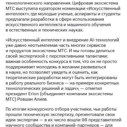
Раскрытие
технологического направления. Цифровая экосистема
информации
МТС выступила куратором номинации «Искусственный
Информация
интеллект», где молодые ученые, аспиранты и студенты
акционерам
предлагали разработки в сфере использования
Документы
искусственного интеллекта и машинного обучения
ПАО
в естественных и технических науках.
"МТС"
Собрания
«Искусственный интеллект и внедрение AI-технологий
акционеров
уже давно неотъемлемая часть многих сервисов
Личный
и продуктов экосистемы МТС. И мы готовы делиться
кабинет
своей экспертизой с перспективными талантами:
акционера
важная особенность конкурса в том, что он не просто
Акционерный
поддерживает молодежь в желании развиваться
капитал
в науке, но позволяет увидеть и оценить, как
Контроль
теоретические разработки могут быть интегрированы
и
в работу реального бизнеса — на примере конкретных
аудит
технологических решений и задач», — отметил
Рынок
президент Erion (объединяет компании экосистемы
акций
МТС) Ровшан Алиев.
Описание
По итогам конкурсного отбора участники, чьи работы
Программа
прошли техническую экспертизу, презентовали свои
приобретения
идеи экспертам — в их число вошли 98 представителей
Порядок
научного сообщества и компаний-партнеров — для