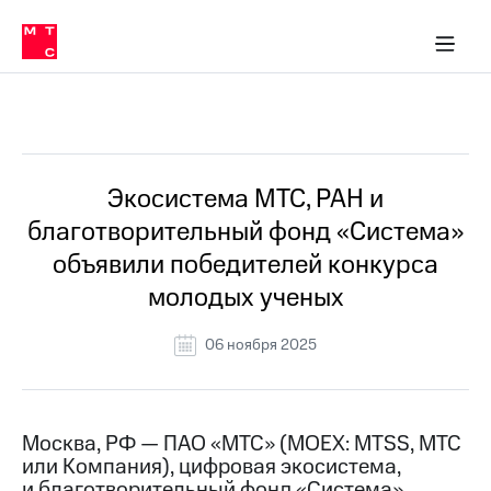
О
сторам и акционерам
Комплаенс и деловая этика
Устойчивое развитие
Медиа-центр
О МТС
О МТС
На главную
компании
О
компании
Стратегия
Стратегия
Все Новости
Карьера
в МТС
Карьера
в МТС
Пресс-
Экосистема МТС, РАН и
релизы
История
благотворительный фонд «Система»
компании
МТС
объявили победителей конкурса
о технологиях
Руководство
молодых ученых
региона
Правовая
06 ноября 2025
информация
Контакты
Москва, РФ — ПАО «МТС» (MOEX: MTSS, МТС
Медиа-центр
или Компания), цифровая экосистема,
Пресс-
релизы
и благотворительный фонд «Система»