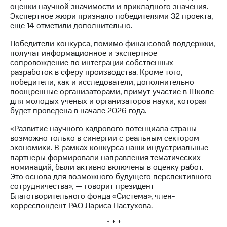
выкупа
оценки научной значимости и прикладного значения.
акций
Экспертное жюри признало победителями 32 проекта,
Дивиденды
еще 14 отметили дополнительно.
Рынок
Победители конкурса, помимо финансовой поддержки,
облигаций
получат информационное и экспертное
сопровождение по интеграции собственных
Описание
разработок в сферу производства. Кроме того,
Еврооблигации-2023
победители, как и исследователи, дополнительно
Уведомление
поощренные организаторами, примут участие в Школе
о
для молодых ученых и организаторов науки, которая
погашении
будет проведена в начале 2026 года.
именных
облигаций
«Развитие научного кадрового потенциала страны
Другое
возможно только в синергии с реальным сектором
экономики. В рамках конкурса наши индустриальные
Регистратор
партнеры формировали направления тематических
Реквизиты
номинаций, были активно включены в оценку работ.
Контакты
Это основа для возможного будущего перспективного
йчивое развитие
сотрудничества», — говорит президент
и деловая этика
Благотворительного фонда «Система», член-
На главную
корреспондент РАО Лариса Пастухова.
* * *