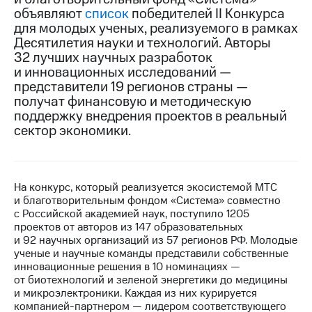
объявляют
список
победителей II Конкурса
МТС
для молодых ученых, реализуемого в рамках
о технологиях
Десятилетия науки и технологий. Авторы
32 лучших научных разработок
Достижения
и инновационных исследований —
представители 19 регионов страны —
Интервью
получат финансовую и методическую
поддержку внедрения проектов в реальный
Финансовая
отчетность
сектор экономики.
Контакты
Новости
На конкурс, который реализуется экосистемой МТС
в
и благотворительным фондом «Система» совместно
регионе
с Российской академией наук, поступило 1205
проектов от авторов из 147 образовательных
м и акционерам
и 92 научных организаций из 57 регионов РФ. Молодые
Корпоративное
ученые и научные команды представили собственные
управление
инновационные решения в 10 номинациях —
от биотехнологий и зеленой энергетики до медицины
Корпоративный
и микроэлектроники. Каждая из них курируется
секретарь
компанией-партнером — лидером соответствующего