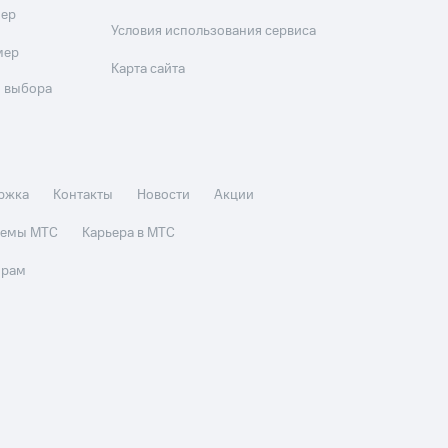
мер
Условия использования сервиса
мер
Карта сайта
 выбора
ржка
Контакты
Новости
Акции
стемы МТС
Карьера в МТС
орам