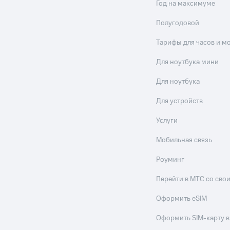
Год на максимуме
Полугодовой
Тарифы для часов и м
Для ноутбука мини
Для ноутбука
Для устройств
Услуги
Мобильная связь
Роуминг
Перейти в МТС со св
Оформить eSIM
Оформить SIM-карту в