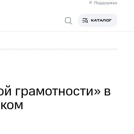
Поддержка
О МТС
я информация
Контакты
КАТАЛОГ
Медиа-центр
кты
Новости в регионе
Инвесторам и акционерам
ция акционерам
Документы
роль и аудит
Рынок акций
й
Описание
р
Реквизиты
Контакты
Устойчивое развитие
Комплаенс и деловая этика
На главную
й грамотности» в
ском