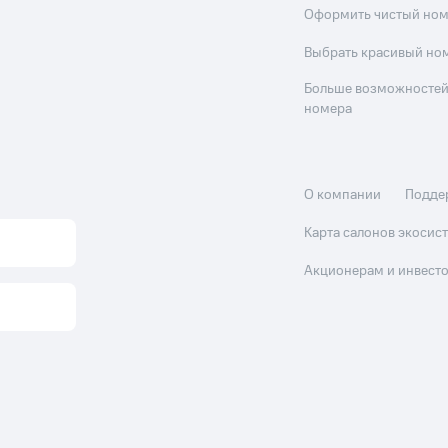
Оформить чистый но
Выбрать красивый но
Больше возможностей
номера
О компании
Подде
Карта салонов экоси
Акционерам и инвест