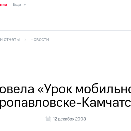
ании
Еще
ТС
Пресс-релизы
МТС о технологиях
ТС
История компании
Руководство региона
Правова
стижения
Интервью
Финансовая отчетность
Конта
 и отчеты
Новости
тивный секретарь
Раскрытие информации
Информа
ный кабинет акционера
Акционерный капитал
Конт
Порядок выкупа акций
Дивиденды
Рынок облигаци
 погашении именных облигаций
Другое
Регистрато
овела «Урок мобильно
ропавловске-Камчат
12 декабря 2008