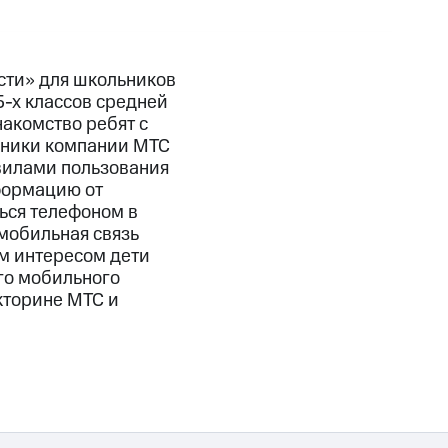
сти» для школьников
5-х классов средней
акомство ребят с
дники компании МТС
авилами пользования
формацию от
ься телефоном в
 мобильная связь
ым интересом дети
ого мобильного
икторине МТС и