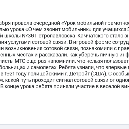
абря провела очередной «Урок мобильной грамотно
лью урока «О чем звонит мобильник» для учащихся 
 школы №36 Петропавловска-Камчатского стало зн
ия услугами сотовой связи. В игровой форме сотру
ии возникновения сотовой связи, познакомили с пр
енных местах и рассказали, как уберечь личную ин
листы МТС еще раз напомнили, что нельзя пользоват
 больницах и самолетах. Ребята узнали, что впервые
 1921 году полицейскими г. Детройт (США). С особ
м, какой путь проходит сигнал сотовой связи от одн
 В конце урока ребята приняли участие в веселой в