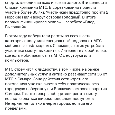
спорта, где один за всех и все за одного. Эти ценности
близки компании МТС. В соревновании приняли
МТС
участие более 30 яхт. Участникам предстояло пройти 2
о технологиях
морские мили вокруг острова Голодный. В итоге
первым финишировал экипаж швертбота «Влад
Достижения
Высоцкий».
Интервью
В этом году победители регаты во всех шести
категориях получили специальный подарок от МТС —
Финансовая
мобильные usb-модемы. С помощью этих устройств
отчетность
участники смогут выходить в Интернет в любой точке,
где есть мобильная связь МТС с ноутбука или
Контакты
компьютера.
Новости
МТС стремится к лидерству, в том числе, на рынке
в
дополнительных услуг и активно развивает сети 3G от
регионе
МТС в Самаре. Зона действия сети «третьего
поколения» уже включает в себя практически всю
м и акционерам
городскую набережную и Волжские острова напротив
Корпоративное
Самары. Так что теперь победители регаты смогут
управление
воспользоваться широкополосным доступом в
Интернет не только в черте города, но и за его
Корпоративный
пределами.
секретарь