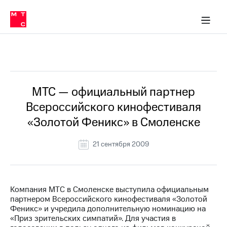
О
сторам и акционерам
Комплаенс и деловая этика
Устойчивое развитие
Медиа-центр
О МТС
О МТС
На главную
компании
О
компании
Стратегия
Стратегия
Все Новости
Карьера
в МТС
Карьера
в МТС
Пресс-
МТС — официальный партнер
релизы
История
Всероссийского кинофестиваля
компании
МТС
«Золотой Феникс» в Смоленске
о технологиях
Руководство
региона
21 сентября 2009
Правовая
информация
Контакты
Компания МТС в Смоленске выступила официальным
партнером Всероссийского кинофестиваля «Золотой
Медиа-центр
Феникс» и учредила дополнительную номинацию на
Пресс-
«Приз зрительских симпатий». Для участия в
релизы