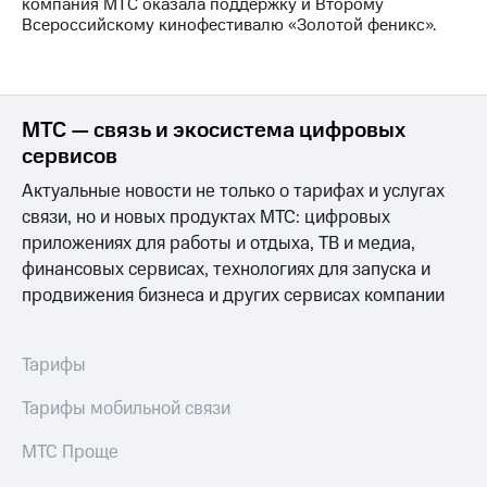
Раскрытие
компания МТС оказала поддержку и Второму
информации
Всероссийскому кинофестивалю «Золотой феникс».
Информация
акционерам
Документы
ПАО
МТС — связь и экосистема цифровых
"МТС"
Собрания
сервисов
акционеров
Личный
Актуальные новости не только о тарифах и услугах
кабинет
связи, но и новых продуктах МТС: цифровых
акционера
приложениях для работы и отдыха, ТВ и медиа,
Акционерный
финансовых сервисах, технологиях для запуска и
капитал
Контроль
продвижения бизнеса и других сервисах компании
и
аудит
Рынок
Тарифы
акций
Тарифы мобильной связи
Описание
Программа
МТС Проще
приобретения
Порядок