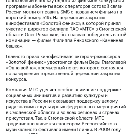
голосовании в пользу одного из фильмов конкурсной
программы абоненты всех операторов сотовой связи
МТС
России могли отправить SMS с названием фильма на
о технологиях
короткий номер 5115. На церемонии закрытия
кинофестиваля «Золотой феникс», в которой принял
Достижения
участие и директор филиала ПАО «МТС» в Смоленской
области Олег Ромашков, был назван победитель в этой
Интервью
номинации — фильм Филиппа Янковского «Каменная
башка».
Финансовая
отчетность
Главного приза кинофестиваля актеров-режиссеров
«Золотой феникс» удостоился фильм Веры Глаголевой
Контакты
«Одна война», премьерный показ которого состоялся
по завершении торжественной церемонии закрытия
Новости
конкурса.
в
регионе
Компания МТС уделяет особое внимание поддержке
социальных инициатив и развитию культуры и
искусства в России и оказывает поддержку целому
м и акционерам
Корпоративное
ряду значимых культурных федеральных мероприятий
управление
в Смоленской области и во всех регионах и странах
присутствия. Так, в Смоленской области МТС
Корпоративный
традиционно является спонсором Всероссийского
секретарь
музыкального фестиваля имени Глинки. В 2009 году