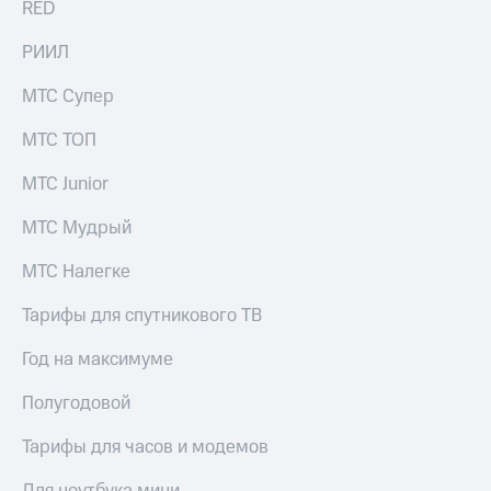
RED
выкупа
акций
РИИЛ
Дивиденды
Рынок
МТС Супер
облигаций
Описание
МТС ТОП
Еврооблигации-2023
Уведомление
МТС Junior
о
погашении
МТС Мудрый
именных
облигаций
МТС Налегке
Другое
Тарифы для спутникового ТВ
Регистратор
Реквизиты
Год на максимуме
Контакты
йчивое развитие
Полугодовой
и деловая этика
На главную
Тарифы для часов и модемов