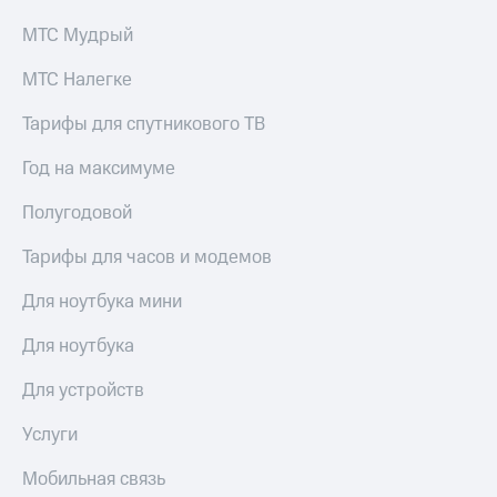
выкупа
акций
МТС Мудрый
Дивиденды
Рынок
МТС Налегке
облигаций
Тарифы для спутникового ТВ
Описание
Еврооблигации-2023
Год на максимуме
Уведомление
о
Полугодовой
погашении
именных
Тарифы для часов и модемов
облигаций
Другое
Для ноутбука мини
Регистратор
Для ноутбука
Реквизиты
Контакты
Для устройств
йчивое развитие
и деловая этика
Услуги
На главную
Мобильная связь