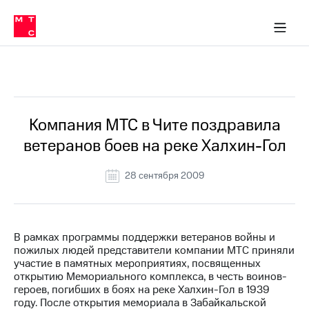
О
сторам и акционерам
Комплаенс и деловая этика
Устойчивое развитие
Медиа-центр
О МТС
О МТС
На главную
компании
О
компании
Стратегия
Стратегия
Все Новости
Карьера
в МТС
Карьера
в МТС
Пресс-
Компания МТС в Чите поздравила
релизы
История
ветеранов боев на реке Халхин-Гол
компании
МТС
о технологиях
Руководство
28 сентября 2009
региона
Правовая
информация
В рамках программы поддержки ветеранов войны и
пожилых людей представители компании МТС приняли
Контакты
участие в памятных мероприятиях, посвященных
открытию Мемориального комплекса, в честь воинов-
Медиа-центр
героев, погибших в боях на реке Халхин-Гол в 1939
Пресс-
году. После открытия мемориала в Забайкальской
релизы