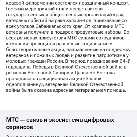
краевой филармонии состоялся праздничный концерт.
Гостями мероприятий стали представители
МТС
государственных и общественных организаций края,
о технологиях
ветераны событий на реке Халхин-Гол, приехавшие со
всех уголков Забайкальского края. От компании МТС
Достижения
ветераны получили в подарок продуктовые наборы. Во
всех регионах присутствия МТС силами сотрудников
Интервью
компании проводятся различные социальные и
благотворительные акции, направленные на поддержку
Финансовая
ветеранов и пожилых людей и развитие патриотизма у
отчетность
молодых граждан России. В период празднования 64-й
годовщины Победы в Великой Отечественной войне в
Контакты
регионах Восточной Сибири и Дальнего Востока
проводилась традиционная акция «Звонок
Новости
однополчанину», ветеранам Великой Отечественной
в
войны была оказана адресная материальная помощь.
регионе
м и акционерам
Корпоративное
управление
МТС — связь и экосистема цифровых
сервисов
Корпоративный
секретарь