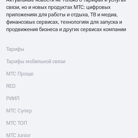
Актуальные новости не только о тарифах и услугах
Раскрытие
информации
связи, но и новых продуктах МТС: цифровых
Информация
приложениях для работы и отдыха, ТВ и медиа,
акционерам
финансовых сервисах, технологиях для запуска и
Документы
продвижения бизнеса и других сервисах компании
ПАО
"МТС"
Собрания
акционеров
Тарифы
Личный
кабинет
Тарифы мобильной связи
акционера
Акционерный
МТС Проще
капитал
Контроль
RED
и
аудит
РИИЛ
Рынок
акций
МТС Супер
Описание
МТС ТОП
Программа
приобретения
МТС Junior
Порядок