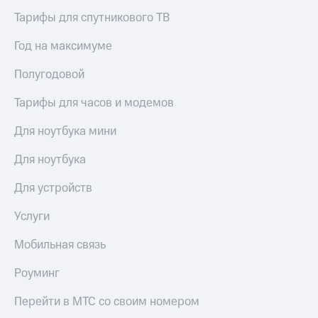
выкупа
Тарифы для спутникового ТВ
акций
Дивиденды
Год на максимуме
Рынок
облигаций
Полугодовой
Описание
Тарифы для часов и модемов
Еврооблигации-2023
Уведомление
о
Для ноутбука мини
погашении
именных
Для ноутбука
облигаций
Другое
Для устройств
Регистратор
Услуги
Реквизиты
Контакты
Мобильная связь
йчивое развитие
и деловая этика
Роуминг
На главную
Перейти в МТС со своим номером