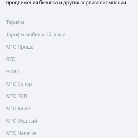
Раскрытие
продвижения бизнеса и других сервисах компании
информации
Информация
акционерам
Тарифы
Документы
ПАО
Тарифы мобильной связи
"МТС"
Собрания
МТС Проще
акционеров
Личный
RED
кабинет
акционера
Акционерный
РИИЛ
капитал
Контроль
МТС Супер
и
аудит
МТС ТОП
Рынок
акций
МТС Junior
Описание
МТС Мудрый
Программа
приобретения
МТС Налегке
Порядок