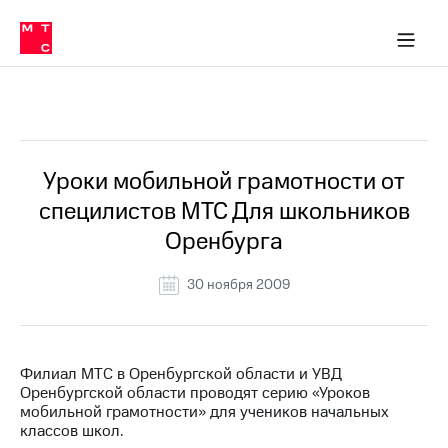
О
сторам и акционерам
Комплаенс и деловая этика
Устойчивое развитие
Медиа-центр
О МТС
О МТС
На главную
компании
О
компании
Стратегия
Стратегия
Все Новости
Карьера
в МТС
Карьера
в МТС
Пресс-
Уроки мобильной грамотности от
релизы
История
специлистов МТС Для школьников
компании
МТС
Оренбурга
о технологиях
Руководство
региона
30 ноября 2009
Правовая
информация
Контакты
Филиал МТС в Оренбургской области и УВД
Оренбургской области проводят серию «Уроков
Медиа-центр
мобильной грамотности» для учеников начальных
Пресс-
классов школ.
релизы