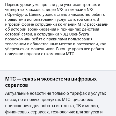
Первые уроки уже прошли для учеников третьих и
МТС
четвертых классов в лицее №2 и гимназии №2
о технологиях
г.Оренбурга. Целью уроков стало знакомство ребят с
правилами использования услуг сотовой связи. В
Достижения
игровой форме сотрудники компании МТС рассказали
об истории возникновения и принципах действия
Интервью
сотовой связи, а сотрудники УВД Оренбурга
познакомили ребят с правилами пользования
Финансовая
телефоном в общественных местах и рассказали, как
отчетность
уберечься от мошенников. В конце урока все ребята
получили подарки от компании МТС.
Контакты
Новости
в
регионе
МТС — связь и экосистема цифровых
сервисов
м и акционерам
Корпоративное
Актуальные новости не только о тарифах и услугах
управление
связи, но и новых продуктах МТС: цифровых
приложениях для работы и отдыха, ТВ и медиа,
Корпоративный
финансовых сервисах, технологиях для запуска и
секретарь