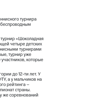
еннисного турнира
м беспроводным
й турнир «Шоколадная
ющей четыре детских
еннисными турнирами
вые, турнир уже
 участников, которые
рии до 12-ти лет. У
ТУ, а у мальчиков на
го рейтинга –
пионат страны.
му же соревнований