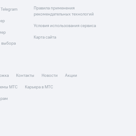
Правила применения
 Telegram
рекомендательных технологий
мер
Условия использования сервиса
мер
Карта сайта
 выбора
ржка
Контакты
Новости
Акции
стемы МТС
Карьера в МТС
орам