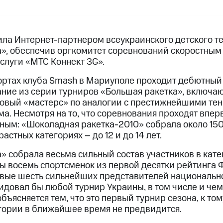
ла Интернет-партнером всеукраинского детского т
», обеспечив оргкомитет соревнований скоростны
слуги «МТС Коннект 3G».
а кортах клуба Smash в Мариуполе проходит дебютны
ание из серии турниров «Большая ракетка», включа
оговый «мастерс» по аналогии с престижнейшими т
. Несмотря на то, что соревнования проходят впер
ным: «Шоколадная ракетка-2010» собрала около 150
астных категориях – до 12 и до 14 лет.
 собрала весьма сильный состав участников в катего
 восемь спортсменок из первой десятки рейтинга Ф
вые шесть сильнейших представителей национально
идовал бы любой турнир Украины, в том числе и чем
ъясняется тем, что это первый турнир сезона, к то
гории в ближайшее время не предвидится.