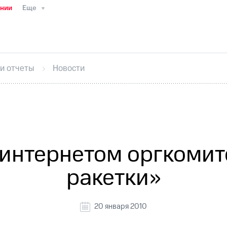
ании
Еще
ТС
Пресс-релизы
МТС о технологиях
ТС
История компании
Руководство региона
Правова
стижения
Интервью
Финансовая отчетность
Конта
 и отчеты
Новости
тивный секретарь
Раскрытие информации
Информа
ный кабинет акционера
Акционерный капитал
Конт
Порядок выкупа акций
Дивиденды
Рынок облигаци
 погашении именных облигаций
Другое
Регистрато
интернетом оргкоми
ракетки»
20 января 2010