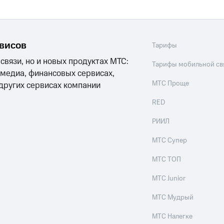
рвисов
Тарифы
 связи, но и новых продуктах МТС:
Тарифы мобильной св
 медиа, финансовых сервисах,
МТС Проще
 других сервисах компании
RED
РИИЛ
МТС Супер
МТС ТОП
МТС Junior
МТС Мудрый
МТС Налегке