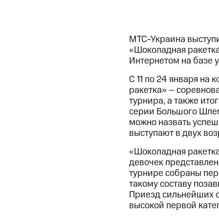
МТС-Украина выступи
«Шоколадная ракетка
Интернетом на базе у
С 11 по 24 января н
ракетка» – соревнов
турнира, а также ит
серии Большого Шлема
можно назвать успеш
выступают в двух возр
«Шоколадная ракетка»
девочек представлены
турнире собраны пер
такому составу позав
Приезд сильнейших об
высокой первой кате