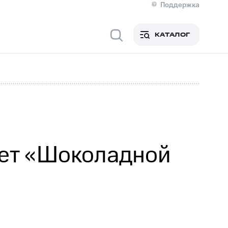
Поддержка
О МТС
я информация
Контакты
КАТАЛОГ
Медиа-центр
кты
Новости в регионе
Инвесторам и акционерам
ция акционерам
Документы
роль и аудит
Рынок акций
й
Описание
р
Реквизиты
Контакты
Устойчивое развитие
Комплаенс и деловая этика
На главную
тет «Шоколадной