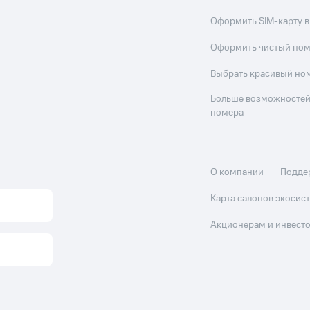
Оформить SIM-карту в
Оформить чистый но
Выбрать красивый но
Больше возможностей
номера
О компании
Подде
Карта салонов экоси
Акционерам и инвест