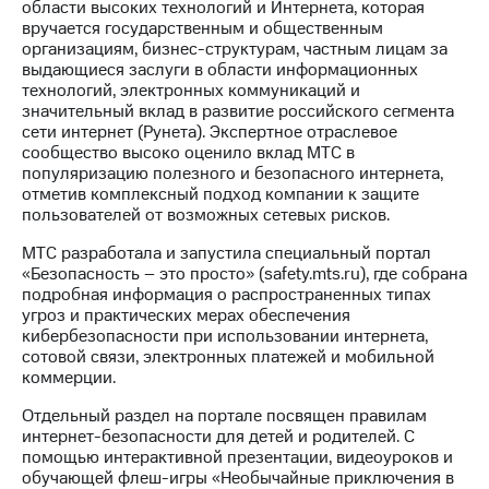
области высоких технологий и Интернета, которая
вручается государственным и общественным
МТС
организациям, бизнес-структурам, частным лицам за
о технологиях
выдающиеся заслуги в области информационных
технологий, электронных коммуникаций и
Достижения
значительный вклад в развитие российского сегмента
сети интернет (Рунета). Экспертное отраслевое
Интервью
сообщество высоко оценило вклад МТС в
популяризацию полезного и безопасного интернета,
Финансовая
отметив комплексный подход компании к защите
отчетность
пользователей от возможных сетевых рисков.
Контакты
МТС разработала и запустила специальный портал
«Безопасность – это просто» (safety.mts.ru), где собрана
Новости
подробная информация о распространенных типах
в
угроз и практических мерах обеспечения
регионе
кибербезопасности при использовании интернета,
сотовой связи, электронных платежей и мобильной
м и акционерам
коммерции.
Корпоративное
управление
Отдельный раздел на портале посвящен правилам
интернет-безопасности для детей и родителей. С
Корпоративный
помощью интерактивной презентации, видеоуроков и
секретарь
обучающей флеш-игры «Необычайные приключения в