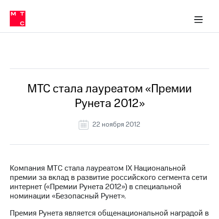
О
сторам и акционерам
Комплаенс и деловая этика
Устойчивое развитие
Медиа-центр
О МТС
О МТС
На главную
компании
О
компании
Стратегия
Стратегия
Все Новости
Карьера
в МТС
Карьера
в МТС
Пресс-
МТС стала лауреатом «Премии
релизы
История
Рунета 2012»
компании
МТС
о технологиях
Руководство
22 ноября 2012
региона
Правовая
информация
Компания МТС стала лауреатом IX Национальной
премии за вклад в развитие российского сегмента сети
Контакты
интернет («Премии Рунета 2012») в специальной
номинации «Безопасный Рунет».
Медиа-центр
Пресс-
Премия Рунета является общенациональной наградой в
релизы