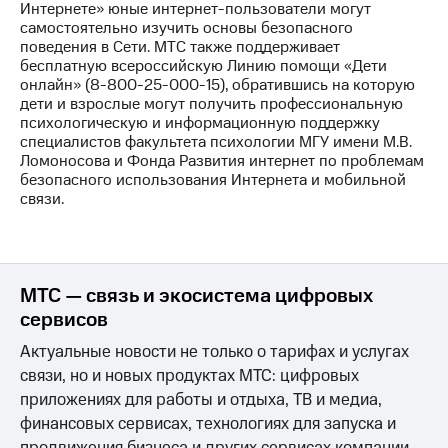
Раскрытие
Интернете» юные интернет-пользователи могут
информации
самостоятельно изучить основы безопасного
Информация
поведения в Сети. МТС также поддерживает
акционерам
бесплатную всероссийскую Линию помощи «Дети
Документы
онлайн» (8-800-25-000-15), обратившись на которую
ПАО
дети и взрослые могут получить профессиональную
"МТС"
психологическую и информационную поддержку
Собрания
специалистов факультета психологии МГУ имени М.В.
акционеров
Ломоносова и Фонда Развития интернет по проблемам
Личный
безопасного использования Интернета и мобильной
кабинет
связи.
акционера
Акционерный
капитал
Контроль
и
МТС — связь и экосистема цифровых
аудит
сервисов
Рынок
акций
Актуальные новости не только о тарифах и услугах
связи, но и новых продуктах МТС: цифровых
Описание
приложениях для работы и отдыха, ТВ и медиа,
Программа
приобретения
финансовых сервисах, технологиях для запуска и
Порядок