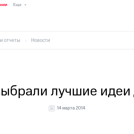
ании
Еще
ТС
Пресс-релизы
МТС о технологиях
ТС
История компании
Руководство региона
Правова
стижения
Интервью
Финансовая отчетность
Конта
 и отчеты
Новости
тивный секретарь
Раскрытие информации
Информа
ный кабинет акционера
Акционерный капитал
Конт
Порядок выкупа акций
Дивиденды
Рынок облигаци
 погашении именных облигаций
Другое
Регистрато
выбрали лучшие идеи 
14 марта 2014