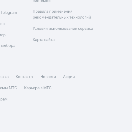
системой
Правила применения
 Telegram
рекомендательных технологий
мер
Условия использования сервиса
мер
Карта сайта
 выбора
ржка
Контакты
Новости
Акции
стемы МТС
Карьера в МТС
орам