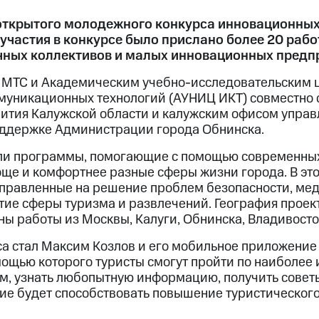
открытого молодежного конкурса инновационных
 участия в конкурсе было прислано более 20 раб
чных коллективов и малых инновационных предп
 МТС и Академическим учебно-исследовательским 
уникационных технологий (АУНИЦ ИКТ) совместно с
ития Калужской области и калужским офисом упра
оддержке Администрации города Обнинска.
ли программы, помогающие с помощью современны
още и комфортнее разные сферы жизни города. В эт
правленные на решение проблем безопасности, ме
тие сферы туризма и развлечений. География проек
ны работы из Москвы, Калуги, Обнинска, Владивосто
а стал Максим Козлов и его мобильное приложение 
мощью которого туристы смогут пройти по наиболее
, узнать любопытную информацию, получить советы
е будет способствовать повышение туристическог