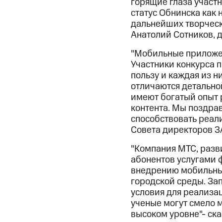
горящие глаза участн
статус Обнинска как
дальнейших творчески
Анатолий Сотников, д
"Мобильные приложен
Участники конкурса 
пользу и каждая из н
отличаются детально
имеют богатый опыт 
контента. Мы поздрав
способствовать реал
Совета директоров З
"Компания МТС, разв
абонентов услугами ф
внедрению мобильны
городской среды. За
условия для реализа
ученые могут смело 
высоком уровне"- ск