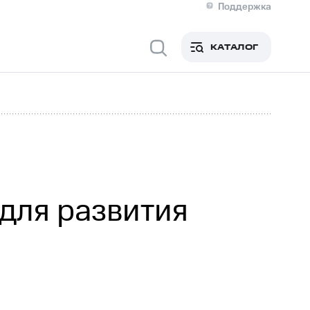
Поддержка
О МТС
я информация
Контакты
КАТАЛОГ
Медиа-центр
кты
Новости в регионе
Инвесторам и акционерам
ция акционерам
Документы
роль и аудит
Рынок акций
й
Описание
р
Реквизиты
Контакты
Устойчивое развитие
Комплаенс и деловая этика
На главную
для развития