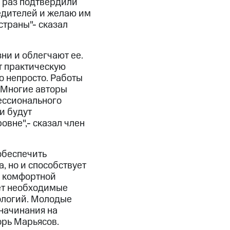
е раз подтвердили
едителей и желаю им
страны"- сказал
ни и облегчают ее.
т практическую
о непросто. Работы
 Многие авторы
ессионального
и будут
вне",- сказал член
обеспечить
, но и способствует
е комфортной
ает необходимые
ологий. Молодые
начинания на
орь Марьясов.