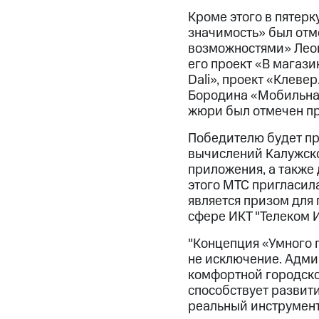
Кроме этого в пятер
значимость» был отм
возможностями» Леон
его проект «В магази
Dali», проект «Клеве
Бородина «Мобильная
жюри был отмечен пр
Победителю будет пр
вычислений Калужско
приложения, а также
этого МТС пригласила
является призом для
сфере ИКТ "Телеком И
"Концепция «Умного г
не исключение. Адми
комфортной городско
способствует развит
реальный инструмент