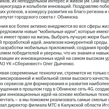
иков, их неподдельной интерес и живой ум. Они ещ
 наукограда и колыбели инноваций. Поздравляю поб
х успехов, а конкурсу развития на благо региона и 
епутат городского совета г. Обнинска.
ия все более активно внедряются во все сферы жиз
предложили новые "мобильные идеи", которые имею
их имеет право на жизнь. Выбрать лучшую жюри был
й проработкой идей, анализом конкурентной среды.
разработки мобильных приложений, создания проф
ляем победителей и уверены, что их знания и навык
изации их инновационных идей на самом высоком уро
АО УК «Сберинвест» Олег Дьяченко.
ивая современные технологии, стремится не только 
иксированной и мобильной связи высокого качества
х сервисов для формирования и развития наиболе
пущенная в прошлом году в Обнинске сеть 4G, созд
ции инновационных идей на основе мобильных техн
мечтать – а мы поможем реализовать самые смелые 
азал директор филиала МТС в Калужской области Иг