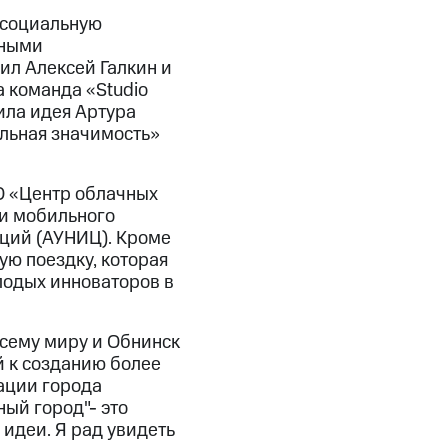
 социальную
нными
л Алексей Галкин и
а команда «Studio
ила идея Артура
льная значимость»
О «Центр облачных
и мобильного
аций (АУНИЦ). Кроме
ую поездку, которая
лодых инноваторов в
 всему миру и Обнинск
 к созданию более
ации города
ый город"- это
идеи. Я рад увидеть