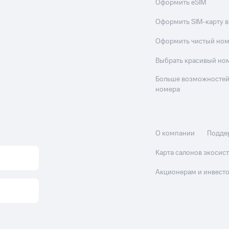
Оформить eSIM
Оформить SIM-карту в
Оформить чистый но
Выбрать красивый но
Больше возможностей
номера
О компании
Подде
Карта салонов экоси
Акционерам и инвест