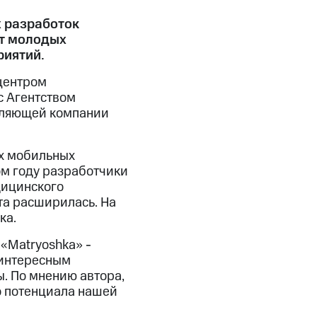
 разработок
от молодых
риятий.
центром
 Агентством
вляющей компании
х мобильных
ом году разработчики
дицинского
та расширилась. На
ка.
«Matryoshka» -
 интересным
. По мнению автора,
о потенциала нашей