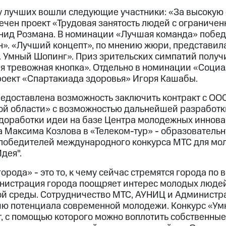
ку лучших вошли следующие участники: «За высокую
ечен проект «Трудовая занятость людей с ограниче
ид Розмана. В номинации «Лучшая команда» победи
н». «Лучший концепт», по мнению жюри, представил
р. Умный Шопинг». Приз зрительских симпатий получ
 тревожная кнопка». Отдельно в номинации «Социа
оект «Спартакиада здоровья» Игоря Кашабы.
едоставлена возможность заключить контракт с ОО
й области» с возможностью дальнейшей разработк
 доработки идеи на базе Центра молодежных иннов
 Максима Козлова в «Телеком-тур» - образовательн
 победителей международного конкурса МТС для мо
дея".
орода» - это то, к чему сейчас стремятся города по
нистрация города поощряет интерес молодых людей
й среды. Сотрудничество МТС, АУНИЦ и Администр
ию потенциала современной молодежи. Конкурс «Умн
, с помощью которого можно воплотить собственные 