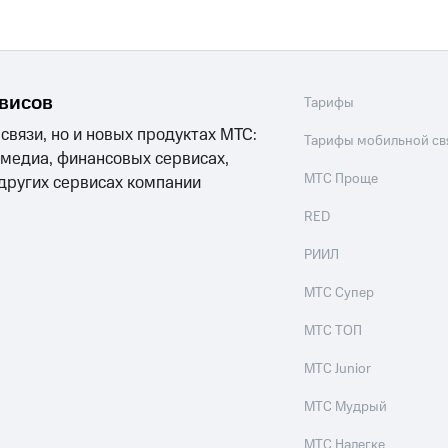
рвисов
Тарифы
 связи, но и новых продуктах МТС:
Тарифы мобильной св
 медиа, финансовых сервисах,
МТС Проще
 других сервисах компании
RED
РИИЛ
МТС Супер
МТС ТОП
МТС Junior
МТС Мудрый
МТС Налегке