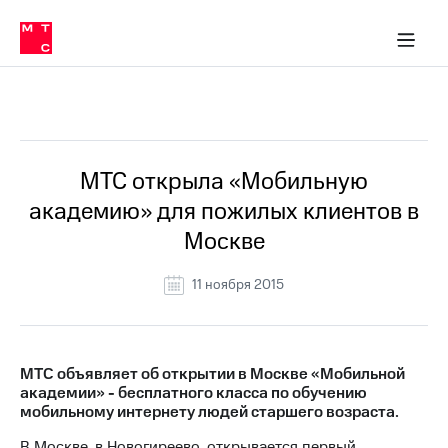
О
сторам и акционерам
Комплаенс и деловая этика
Устойчивое развитие
Медиа-центр
О МТС
О МТС
На главную
компании
О
компании
Стратегия
Стратегия
Все Новости
Карьера
в МТС
Карьера
в МТС
Пресс-
МТС открыла «Мобильную
релизы
История
академию» для пожилых клиентов в
компании
МТС
Москве
о технологиях
Руководство
региона
11 ноября 2015
Правовая
информация
Контакты
МТС объявляет об открытии в Москве «Мобильной
академии» - бесплатного класса по обучению
Медиа-центр
мобильному интернету людей старшего возраста.
Пресс-
релизы
В Москве, в Новогиреево, открывается первый