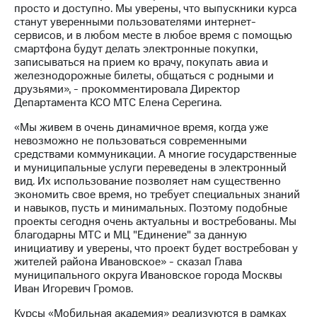
выкупа
просто и доступно. Мы уверены, что выпускники курса
акций
станут уверенными пользователями интернет-
Дивиденды
сервисов, и в любом месте в любое время с помощью
Рынок
смартфона будут делать электронные покупки,
облигаций
записываться на прием ко врачу, покупать авиа и
железнодорожные билеты, общаться с родными и
Описание
друзьями», - прокомментировала Директор
Еврооблигации-2023
Департамента КСО МТС Елена Серегина.
Уведомление
«Мы живем в очень динамичное время, когда уже
о
невозможно не пользоваться современными
погашении
средствами коммуникации. А многие государственные
именных
и муниципальные услуги переведены в электронный
облигаций
вид. Их использование позволяет нам существенно
Другое
экономить свое время, но требует специальных знаний
и навыков, пусть и минимальных. Поэтому подобные
Регистратор
проекты сегодня очень актуальны и востребованы. Мы
Реквизиты
благодарны МТС и МЦ "Единение" за данную
Контакты
инициативу и уверены, что проект будет востребован у
йчивое развитие
жителей района Ивановское» - сказал Глава
и деловая этика
муниципального округа Ивановское города Москвы
На главную
Иван Игоревич Громов.
Курсы «Мобильная академия» реализуются в рамках