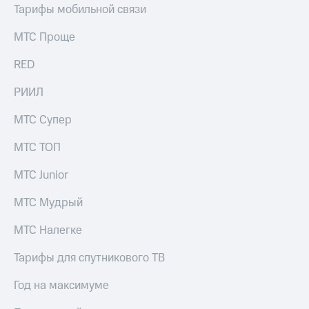
Тарифы мобильной связи
МТС Проще
RED
РИИЛ
МТС Супер
МТС ТОП
МТС Junior
МТС Мудрый
МТС Налегке
Тарифы для спутникового ТВ
Год на максимуме