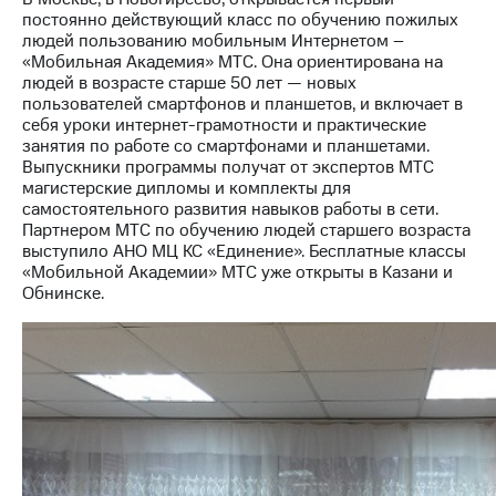
постоянно действующий класс по обучению пожилых
МТС
людей пользованию мобильным Интернетом –
о технологиях
«Мобильная Академия» МТС. Она ориентирована на
людей в возрасте старше 50 лет — новых
Достижения
пользователей смартфонов и планшетов, и включает в
себя уроки интернет-грамотности и практические
Интервью
занятия по работе со смартфонами и планшетами.
Выпускники программы получат от экспертов МТС
Финансовая
магистерские дипломы и комплекты для
отчетность
самостоятельного развития навыков работы в сети.
Партнером МТС по обучению людей старшего возраста
Контакты
выступило АНО МЦ КС «Единение». Бесплатные классы
«Мобильной Академии» МТС уже открыты в Казани и
Новости
Обнинске.
в
регионе
м и акционерам
Корпоративное
управление
Корпоративный
секретарь