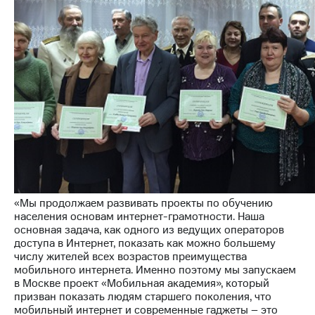
Раскрытие
информации
Информация
акционерам
Документы
ПАО
"МТС"
Собрания
акционеров
Личный
кабинет
акционера
Акционерный
капитал
Контроль
и
«Мы продолжаем развивать проекты по обучению
аудит
населения основам интернет-грамотности. Наша
Рынок
основная задача, как одного из ведущих операторов
акций
доступа в Интернет, показать как можно большему
числу жителей всех возрастов преимущества
Описание
мобильного интернета. Именно поэтому мы запускаем
Программа
в Москве проект «Мобильная академия», который
приобретения
призван показать людям старшего поколения, что
Порядок
мобильный интернет и современные гаджеты – это