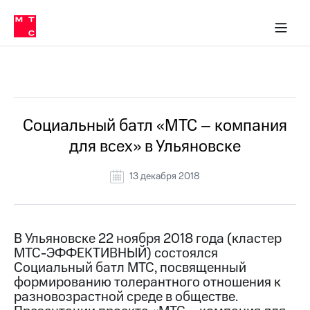
О
сторам и акционерам
Комплаенс и деловая этика
Устойчивое развитие
Медиа-центр
О МТС
О МТС
На главную
компании
О
компании
Стратегия
Стратегия
Все Новости
Карьера
в МТС
Карьера
в МТС
Пресс-
Социальный батл «МТС – компания
релизы
История
для всех» в Ульяновске
компании
МТС
о технологиях
Руководство
13 декабря 2018
региона
Правовая
информация
В Ульяновске 22 ноября 2018 года (кластер
МТС-ЭФФЕКТИВНЫЙ) состоялся
Контакты
Социальный батл МТС, посвященный
формированию толерантного отношения к
Медиа-центр
Пресс-
разновозрастной среде в обществе.
релизы