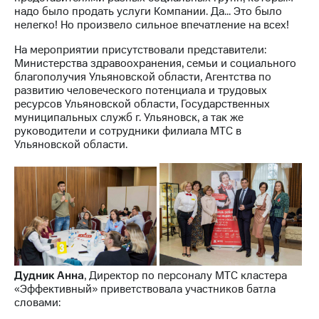
Раскрытие
надо было продать услуги Компании. Да… Это было
информации
нелегко! Но произвело сильное впечатление на всех!
Информация
акционерам
На мероприятии присутствовали представители:
Документы
Министерства здравоохранения, семьи и социального
ПАО
благополучия Ульяновской области, Агентства по
"МТС"
развитию человеческого потенциала и трудовых
Собрания
ресурсов Ульяновской области, Государственных
акционеров
муниципальных служб г. Ульяновск, а так же
Личный
руководители и сотрудники филиала МТС в
кабинет
Ульяновской области.
акционера
Акционерный
капитал
Контроль
и
аудит
Рынок
акций
Описание
Дудник Анна
, Директор по персоналу МТС кластера
Программа
«Эффективный» приветствовала участников батла
приобретения
словами:
Порядок