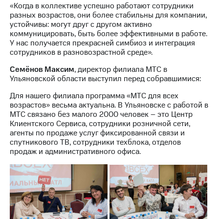
выкупа
«Когда в коллективе успешно работают сотрудники
акций
разных возрастов, они более стабильны для компании,
Дивиденды
устойчивы: могут друг с другом активно
Рынок
коммуницировать, быть более эффективными в работе.
облигаций
У нас получается прекрасней симбиоз и интеграция
сотрудников в разновозрастной среде».
Описание
Семёнов Максим
, директор филиала МТС в
Еврооблигации-2023
Ульяновской области выступил перед собравшимися:
Уведомление
о
Для нашего филиала программа «МТС для всех
погашении
возрастов» весьма актуальна. В Ульяновске с работой в
именных
МТС связано без малого 2000 человек – это Центр
облигаций
Клиентского Сервиса, сотрудники розничной сети,
Другое
агенты по продаже услуг фиксированной связи и
спутникового ТВ, сотрудники техблока, отделов
Регистратор
продаж и административного офиса.
Реквизиты
Контакты
йчивое развитие
и деловая этика
На главную