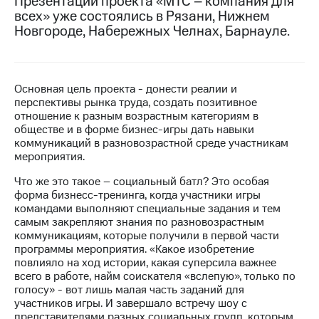
Презентации проекта «МТС – компания для
всех» уже состоялись в Рязани, Нижнем
МТС
Новгороде, Набережных Челнах, Барнауле.
о технологиях
Достижения
Основная цель проекта - донести реалии и
Интервью
перспективы рынка труда, создать позитивное
отношение к разным возрастным категориям в
Финансовая
обществе и в форме бизнес-игры дать навыки
отчетность
коммуникаций в разновозрастной среде участникам
мероприятия.
Контакты
Что же это такое – социальный батл? Это особая
Новости
форма бизнесс-тренинга, когда участники игры
в
командами выполняют специальные задания и тем
регионе
самым закрепляют знания по разновозрастным
коммуникациям, которые получили в первой части
м и акционерам
программы мероприятия. «Какое изобретение
Корпоративное
повлияло на ход истории, какая суперсила важнее
управление
всего в работе, найм соискателя «вслепую», только по
голосу» - вот лишь малая часть заданий для
Корпоративный
участников игры. И завершало встречу шоу с
секретарь
представителями разных социальных групп, которым