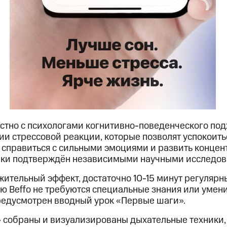
стно с психологами когнитивно-поведенческого под
и стрессовой реакции, которые позволят успокоить
, справиться с сильными эмоциями и развить конце
ики подтверждён независимыми научными исследов
жительный эффект, достаточно 10-15 минут регуляр
лю Beffo не требуются специальные знания или умен
редусмотрен вводный урок «Первые шаги».
 собраны и визуализированы дыхательные техники,