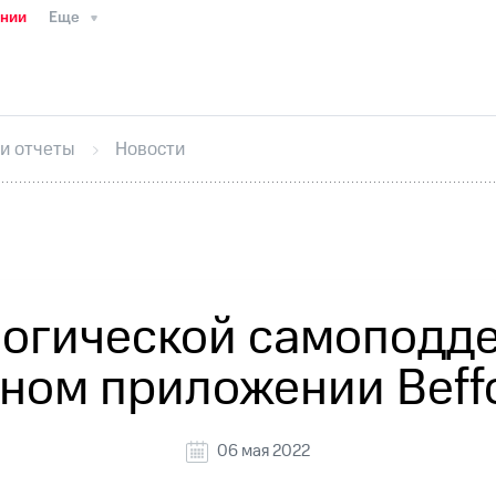
ании
Еще
ТС
Пресс-релизы
МТС о технологиях
ТС
История компании
Руководство региона
Правова
стижения
Интервью
Финансовая отчетность
Конта
 и отчеты
Новости
тивный секретарь
Раскрытие информации
Информа
ный кабинет акционера
Акционерный капитал
Конт
Порядок выкупа акций
Дивиденды
Рынок облигаци
 погашении именных облигаций
Другое
Регистрато
логической самоподде
ном приложении Beff
06 мая 2022