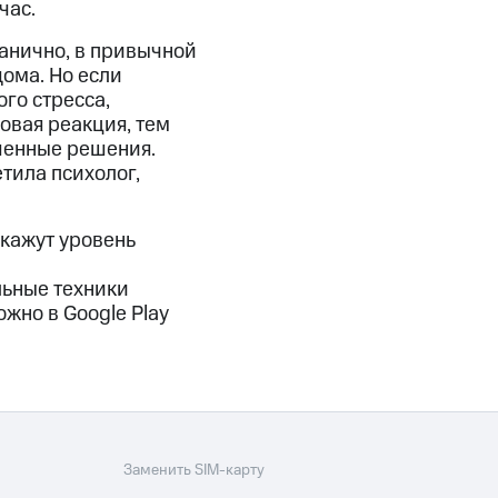
час.
анично, в привычной
дома. Но если
го стресса,
овая реакция, тем
шенные решения.
тила психолог,
окажут уровень
льные техники
жно в Google Play
Заменить SIM-карту