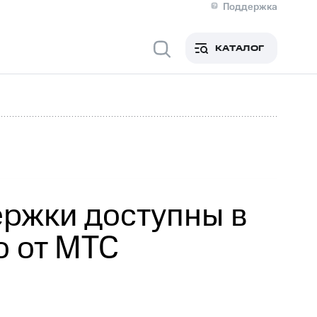
Поддержка
О МТС
я информация
Контакты
КАТАЛОГ
Медиа-центр
кты
Новости в регионе
Инвесторам и акционерам
ция акционерам
Документы
роль и аудит
Рынок акций
й
Описание
р
Реквизиты
Контакты
Устойчивое развитие
Комплаенс и деловая этика
На главную
ржки доступны в
o от МТС