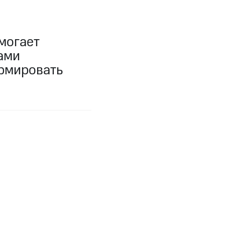
могает
ами
ормировать