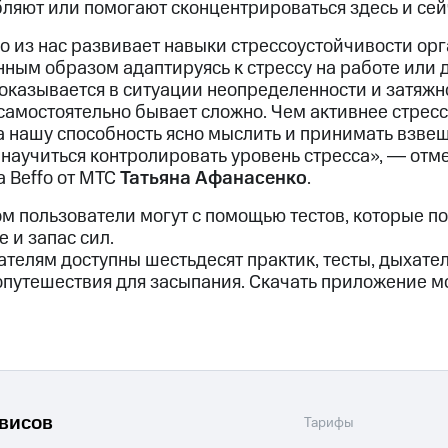
ляют или помогают сконцентрироваться здесь и сей
 из нас развивает навыки стрессоустойчивости орг
нным образом адаптируясь к стрессу на работе или 
оказывается в ситуации неопределенности и затяжно
 самостоятельно бывает сложно. Чем активнее стресс
на нашу способность ясно мыслить и принимать взве
научиться контролировать уровень стресса», ― отме
 Beffo от МТС
Татьяна Афанасенко
.
м пользователи могут с помощью тестов, которые п
 и запас сил.
вателям доступны шестьдесят практик, тесты, дыхате
путешествия для засыпания. Скачать приложение мо
рвисов
Тарифы