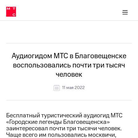
О
сторам и акционерам
Комплаенс и деловая этика
Устойчивое развитие
Медиа-центр
О МТС
О МТС
На главную
компании
О
компании
Стратегия
Стратегия
Все Новости
Карьера
в МТС
Карьера
в МТС
Пресс-
Аудиогидом МТС в Благовещенске
релизы
История
воспользовались почти три тысяч
компании
МТС
человек
о технологиях
Руководство
региона
11 мая 2022
Правовая
информация
Контакты
Бесплатный туристический аудиогид МТС
«Городские легенды Благовещенска»
Медиа-центр
заинтересовал почти три тысячи человек.
Пресс-
Чаще всего им пользовались москвичи,
релизы