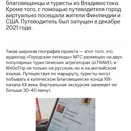
благовещенцы и туристы из Владивостока.
Кроме того, с помощью путеводителя город
МТС
виртуально посещали жители Финляндии и
о технологиях
США. Путеводитель был запущен в декабре
Достижения
2021 года.
Интервью
Финансовая
Такая широкая география проекта — итог того, что
отчетность
аудиогид «Городские легенды» МТС размещен на двух
популярных туристических агрегаторах izi.TRAVEL и
Контакты
WeGoTrip не только на русском, но и на английском
языках. Путешествуя по маршруту, туристы могут
Новости
побывать в купеческом Благовещенске конца XIX-
в
начала XX века. Виртуальная экскурсия занимает не
регионе
больше 30-40 минут.
м и акционерам
Корпоративное
управление
Корпоративный
секретарь