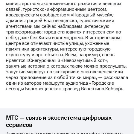
выкупа
министерством экономического развития и внешних
акций
связей, туристско-информационным центром,
Дивиденды
краеведческим сообществом «Народный музей»,
Рынок
администрацией Благовещенска, туристическими
облигаций
агентствами мы сейчас наблюдаем интересную
трансформацию: город становится интересен сам по
Описание
себе, даже без Китая и космодрома. В историческом
Еврооблигации-2023
центре все отмечают чистые улицы, ухоженные
Уведомление
памятники архитектуры, интересную городскую
о
скульптуру и арт-объекты. Всем, например, очень
погашении
нравятся «Снегурочка» и «Невозмутимый кот»,
именных
занятные истории о которых также можно прослушать,
облигаций
запустив маршрут на экскурсии в Благовещенске или
Другое
через приложение из любой точки мира», — рассказала
один из авторов маршрута аудиогида «Городские
Регистратор
легенды Благовещенска», краевед Валентина Кобзарь.
Реквизиты
Контакты
йчивое развитие
и деловая этика
МТС — связь и экосистема цифровых
На главную
сервисов