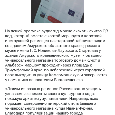
Раскрытие
информации
Информация
акционерам
Документы
ПАО
"МТС"
На пешей прогулке аудиогид можно скачать, считав QR-
Собрания
код, который вместе с картой маршрута и короткой
акционеров
инструкцией размещен на стартовой табличке рядом
Личный
со зданием Амурского областного краеведческого
кабинет
музея имени Г. С. Новикова-Даурского. Стартовав у
акционера
здания Амурского краеведческого музея - бывшего
Акционерный
универсального магазина торгового дома «Кунст и
капитал
Альберс», маршрут проходит через площадь к
Контроль
Триумфальной арке, по набережной через городской
и
парк выходит на улицу Комсомольскую и завершается
аудит
у памятника основателям Благовещенска.
Рынок
акций
«Людям из разных регионов России важно увидеть
узнаваемые элементы своего культурного кода:
Описание
похожую архитектуру, памятники. Например, всех
Программа
поражает совершенно питерский стиль бывшего
приобретения
универсального магазина купца Ивана Чурина.
Порядок
Благодаря популяризации нашего города