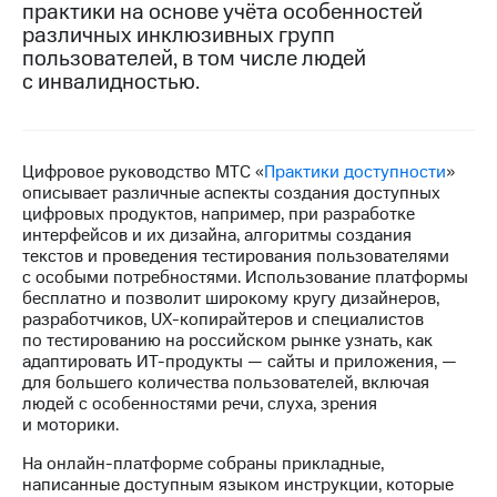
практики на основе учёта особенностей
различных инклюзивных групп
МТС
пользователей, в том числе людей
о технологиях
с инвалидностью.
Достижения
Интервью
Цифровое руководство МТС «
Практики доступности
»
Финансовая
описывает различные аспекты создания доступных
отчетность
цифровых продуктов, например, при разработке
интерфейсов и их дизайна, алгоритмы создания
Контакты
текстов и проведения тестирования пользователями
с особыми потребностями. Использование платформы
Новости
бесплатно и позволит широкому кругу дизайнеров,
в
разработчиков, UX-копирайтеров и специалистов
регионе
по тестированию на российском рынке узнать, как
адаптировать ИТ-продукты — сайты и приложения, —
м и акционерам
для большего количества пользователей, включая
Корпоративное
людей с особенностями речи, слуха, зрения
управление
и моторики.
Корпоративный
На онлайн-платформе собраны прикладные,
секретарь
написанные доступным языком инструкции, которые