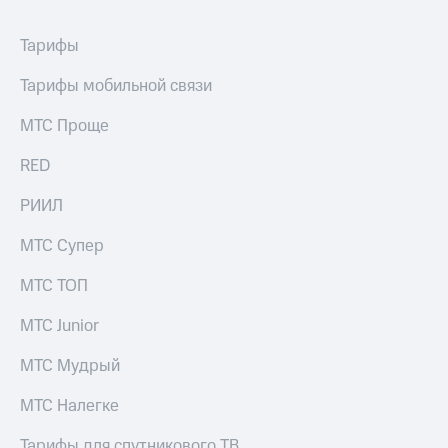
Тарифы
Тарифы мобильной связи
МТС Проще
RED
РИИЛ
МТС Супер
МТС ТОП
МТС Junior
МТС Мудрый
МТС Налегке
Тарифы для спутникового ТВ