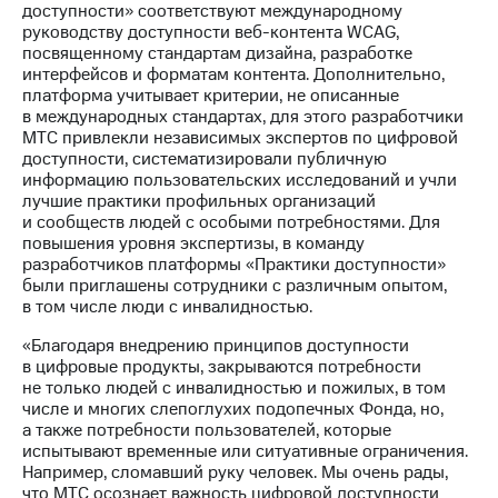
доступности» соответствуют международному
выкупа
руководству доступности веб-контента WCAG,
акций
посвященному стандартам дизайна, разработке
Дивиденды
интерфейсов и форматам контента. Дополнительно,
Рынок
платформа учитывает критерии, не описанные
облигаций
в международных стандартах, для этого разработчики
МТС привлекли независимых экспертов по цифровой
Описание
доступности, систематизировали публичную
Еврооблигации-2023
информацию пользовательских исследований и учли
Уведомление
лучшие практики профильных организаций
о
и сообществ людей с особыми потребностями. Для
погашении
повышения уровня экспертизы, в команду
именных
разработчиков платформы «Практики доступности»
облигаций
были приглашены сотрудники с различным опытом,
Другое
в том числе люди с инвалидностью.
Регистратор
«Благодаря внедрению принципов доступности
Реквизиты
в цифровые продукты, закрываются потребности
Контакты
не только людей с инвалидностью и пожилых, в том
йчивое развитие
числе и многих слепоглухих подопечных Фонда, но,
и деловая этика
а также потребности пользователей, которые
На главную
испытывают временные или ситуативные ограничения.
Например, сломавший руку человек. Мы очень рады,
что МТС осознает важность цифровой доступности