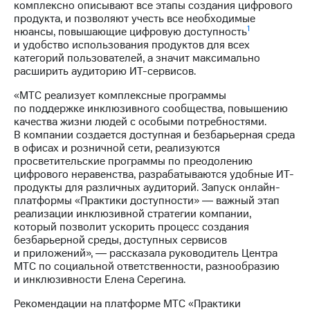
Раскрытие
комплексно описывают все этапы создания цифрового
информации
продукта, и позволяют учесть все необходимые
Информация
1
нюансы, повышающие цифровую доступность
акционерам
и удобство использования продуктов для всех
Документы
категорий пользователей, а значит максимально
ПАО
расширить аудиторию ИТ-сервисов.
"МТС"
Собрания
«МТС реализует комплексные программы
акционеров
по поддержке инклюзивного сообщества, повышению
Личный
качества жизни людей с особыми потребностями.
кабинет
В компании создается доступная и безбарьерная среда
акционера
в офисах и розничной сети, реализуются
Акционерный
просветительские программы по преодолению
капитал
цифрового неравенства, разрабатываются удобные ИТ-
Контроль
продукты для различных аудиторий. Запуск онлайн-
и
платформы «Практики доступности» ― важный этап
аудит
реализации инклюзивной стратегии компании,
Рынок
который позволит ускорить процесс создания
акций
безбарьерной среды, доступных сервисов
и приложений», ― рассказала руководитель Центра
Описание
МТС по социальной ответственности, разнообразию
Программа
и инклюзивности Елена Серегина.
приобретения
Рекомендации на платформе МТС «Практики
Порядок