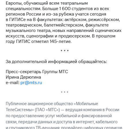
Европы, обучающий всем театральным
специальностям. Больше 1 600 студентов из всех
регионов России и из-за рубежа учатся сегодня
в ГИТИСе на 8 факультетах: актёрском, режиссёрском,
театроведческом, балетмейстерском, факультете
музыкального театра, новых направлений сценических
искусств, сценографии и продюсерском. В прошлом
году ГИТИС отметил 145-летие.
* * *
За дополнительной информацией обращайтесь:
Пресс-секретарь Группы МТС
Ирина Дерюгина
e-mail:
pr@mts.ru
* * *
Публичное акционерное общество «Мобильные
ТелеСистемы» (ПАО «МТС») — ведущая компания в России
по предоставлению услуг мобильной и фиксированной
связи, передачи данных и доступа в интернет, кабельного
и спутникового ТВ-вещания; провайдер цифровых сервисов,