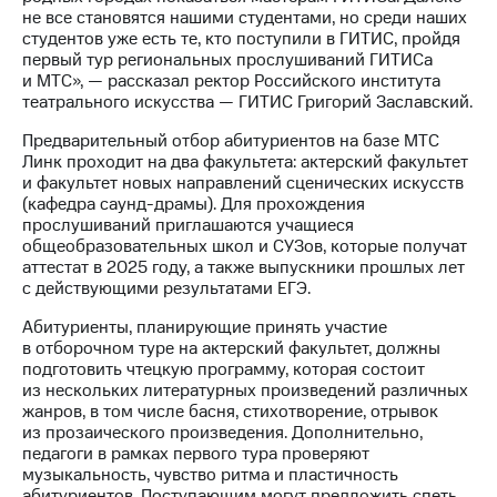
выкупа
не все становятся нашими студентами, но среди наших
акций
студентов уже есть те, кто поступили в ГИТИС, пройдя
Дивиденды
первый тур региональных прослушиваний ГИТИСа
Рынок
и МТС», — рассказал ректор Российского института
облигаций
театрального искусства — ГИТИС Григорий Заславский.
Описание
Предварительный отбор абитуриентов на базе МТС
Еврооблигации-2023
Линк проходит на два факультета: актерский факультет
Уведомление
и факультет новых направлений сценических искусств
о
(кафедра саунд-драмы). Для прохождения
погашении
прослушиваний приглашаются учащиеся
именных
общеобразовательных школ и СУЗов, которые получат
облигаций
аттестат в 2025 году, а также выпускники прошлых лет
Другое
с действующими результатами ЕГЭ.
Абитуриенты, планирующие принять участие
Регистратор
в отборочном туре на актерский факультет, должны
Реквизиты
подготовить чтецкую программу, которая состоит
Контакты
из нескольких литературных произведений различных
йчивое развитие
жанров, в том числе басня, стихотворение, отрывок
и деловая этика
из прозаического произведения. Дополнительно,
На главную
педагоги в рамках первого тура проверяют
музыкальность, чувство ритма и пластичность
абитуриентов. Поступающим могут предложить спеть