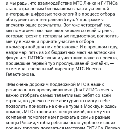
Раскрытие
и мы рады, что взаимодействие МТС Линка и ГИТИСа
информации
стало отраслевым бенчмарком в части успешной
Информация
интеграции цифровых технологий в процесс отбора
акционерам
абитуриентов в театральный вуз. У программы
Документы
впечатляющие результаты. Вот уже четвертый год
ПАО
мы помогаем тысячам школьникам со всей страны,
"МТС"
которые грезят о театральных подмостках, воплотить
Собрания
мечту в жизнь и принять участие в отборе
акционеров
в комфортной для них обстановке. И в прошлом году,
Личный
например, пять из 22 бюджетных мест на актерский
кабинет
факультет ГИТИСа заняли участники нашего проекта,
акционера
прошедшие первый тур прослушиваний онлайн», —
Акционерный
отметила генеральный директор МТС Инесса
капитал
Галактионова.
Контроль
и
«Мы очень дорожим поддержкой МТС в наших
аудит
региональных прослушиваниях. Для ГИТИСа очень
Рынок
важно отобрать самых талантливых ребят со всей
акций
страны, но далеко не все абитуриенты могут себе
позволить приехать на очные туры в Москву, и здесь
Описание
помощь МТС становится неоценимой, потому что
Программа
компания помогает нам приехать в самые разные
приобретения
концы России, чтобы ребятам было удобнее в своих
Порядок
родных городах показаться мастерам ГИТИСа. Далеко