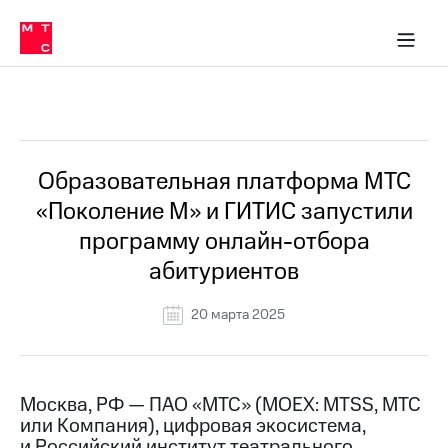
О
сторам и акционерам
Комплаенс и деловая этика
Устойчивое развитие
Медиа-центр
О МТС
О МТС
На главную
компании
О
компании
Стратегия
Стратегия
Все Новости
Карьера
в МТС
Карьера
в МТС
Пресс-
Образовательная платформа МТС
релизы
История
«Поколение М» и ГИТИС запустили
компании
МТС
программу онлайн-отбора
о технологиях
Руководство
абитуриентов
региона
Правовая
20 марта 2025
информация
Контакты
Москва, РФ — ПАО «МТС» (MOEX: MTSS, МТС
Медиа-центр
или Компания), цифровая экосистема,
Пресс-
релизы
и Российский институт театрального