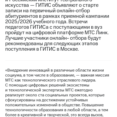
искусства — ГИТИС объявляют о старте
МТС
записи на первичный онлайн-отбор
о технологиях
абитуриентов в рамках приемной кампании
2025/2026 учебного года. Встречи
Достижения
педагогов ГИТИСа с поступающими в вуз
пройдут на цифровой платформе МТС Линк.
Интервью
Лучшие участники онлайн- отбора будут
рекомендованы для следующих этапов
Финансовая
отчетность
поступления в ГИТИС в Москве.
Контакты
Новости
«Внедрение инноваций в различные области жизни
в
социума, в том числе в образование, — важная миссия
регионе
МТС как технологического отраслевого лидера.
С помощью цифровых решений экосистемы
м и акционерам
и технологической экспертизы МТС ежегодно
Корпоративное
реализует около ста социальных проектов, которые
управление
сфокусированы на достижении устойчивых
положительных изменений в обществе. Повышение
Корпоративный
технологичности образования в любой области, а тем
секретарь
более в креативной и творческой, это всегда вызов,