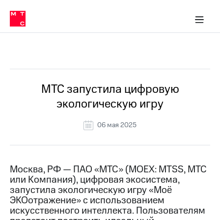
О
сторам и акционерам
Комплаенс и деловая этика
Устойчивое развитие
Медиа-центр
О МТС
О МТС
На главную
компании
О
компании
Стратегия
Стратегия
Все Новости
Карьера
в МТС
Карьера
в МТС
Пресс-
МТС запустила цифровую
релизы
История
экологическую игру
компании
МТС
о технологиях
Руководство
06 мая 2025
региона
Правовая
информация
Москва, РФ — ПАО «МТС» (MOEX: MTSS, МТС
или Компания), цифровая экосистема,
Контакты
запустила экологическую игру «Моё
ЭКОотражение» с использованием
Медиа-центр
Пресс-
искусственного интеллекта. Пользователям
релизы