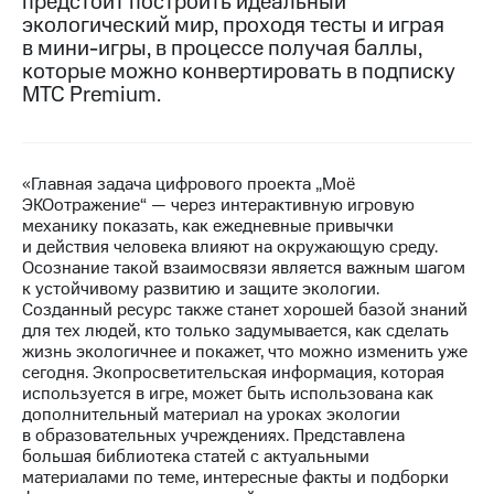
предстоит построить идеальный
экологический мир, проходя тесты и играя
МТС
в мини-игры, в процессе получая баллы,
о технологиях
которые можно конвертировать в подписку
МТС Premium.
Достижения
Интервью
Финансовая
«Главная задача цифрового проекта „Моё
отчетность
ЭКОотражение“ — через интерактивную игровую
механику показать, как ежедневные привычки
Контакты
и действия человека влияют на окружающую среду.
Осознание такой взаимосвязи является важным шагом
Новости
к устойчивому развитию и защите экологии.
в
Созданный ресурс также станет хорошей базой знаний
регионе
для тех людей, кто только задумывается, как сделать
жизнь экологичнее и покажет, что можно изменить уже
сегодня. Экопросветительская информация, которая
м и акционерам
Корпоративное
используется в игре, может быть использована как
управление
дополнительный материал на уроках экологии
в образовательных учреждениях. Представлена
Корпоративный
большая библиотека статей с актуальными
секретарь
материалами по теме, интересные факты и подборки