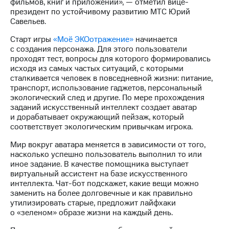
Раскрытие
фильмов, книг и приложений», — отметил вице-
информации
президент по устойчивому развитию МТС Юрий
Информация
Савельев.
акционерам
Старт игры
«Моё ЭКОотражение»
начинается
Документы
с создания персонажа. Для этого пользователи
ПАО
проходят тест, вопросы для которого формировались
"МТС"
исходя из самых частых ситуаций, с которыми
Собрания
сталкивается человек в повседневной жизни: питание,
акционеров
транспорт, использование гаджетов, персональный
Личный
экологический след и другие. По мере прохождения
кабинет
заданий искусственный интеллект создает аватар
акционера
и дорабатывает окружающий пейзаж, который
Акционерный
соответствует экологическим привычкам игрока.
капитал
Контроль
Мир вокруг аватара меняется в зависимости от того,
и
насколько успешно пользователь выполнил то или
аудит
иное задание. В качестве помощника выступает
Рынок
виртуальный ассистент на базе искусственного
акций
интеллекта. Чат-бот подскажет, какие вещи можно
заменить на более долговечные и как правильно
Описание
утилизировать старые, предложит лайфхаки
Программа
о «зеленом» образе жизни на каждый день.
приобретения
Порядок