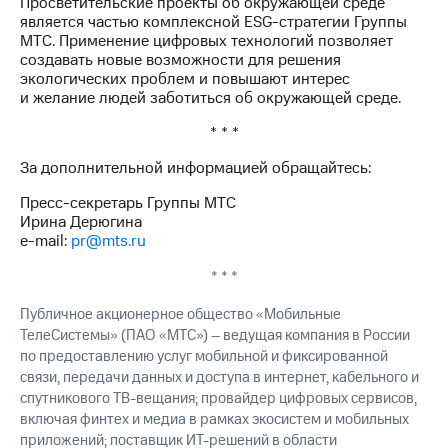
Просветительские проекты об окружающей среде
выкупа
является частью комплексной ESG-стратегии Группы
акций
МТС. Применение цифровых технологий позволяет
Дивиденды
создавать новые возможности для решения
Рынок
экологических проблем и повышают интерес
облигаций
и желание людей заботиться об окружающей среде.
Описание
* * *
Еврооблигации-2023
Уведомление
За дополнительной информацией обращайтесь:
о
погашении
Пресс-секретарь Группы МТС
именных
Ирина Дерюгина
облигаций
e-mail:
pr@mts.ru
Другое
* * *
Регистратор
Публичное акционерное общество «Мобильные
Реквизиты
Контакты
ТелеСистемы» (ПАО «МТС») – ведущая компания в России
йчивое развитие
по предоставлению услуг мобильной и фиксированной
и деловая этика
связи, передачи данных и доступа в интернет, кабельного и
На главную
спутникового ТВ-вещания; провайдер цифровых сервисов,
включая финтех и медиа в рамках экосистем и мобильных
приложений; поставщик ИТ-решений в области