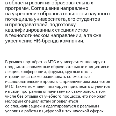
в области развития образовательных
программ. Соглашение направлено
МТС
на укрепление образовательного и научного
о технологиях
потенциала университета, его студентов
Достижения
и преподавателей, подготовку
квалифицированных специалистов
Интервью
в технологическом направлении, а также
укрепление HR-бренда компании.
Финансовая
отчетность
Контакты
В рамках партнёрства МТС и университет планируют
продвигать совместные образовательные инициативы:
Новости
лекции, конференции, форумы, круглые столы
в
и тренинги, а также реализовать совместные
регионе
исследовательские проекты с привлечением экспертов
МТС. Также, компания планирует привлекать студентов
м и акционерам
на свои программы оплачиваемых стажировок, в том
Корпоративное
числе без отрыва от учебного процесса, что поможет
управление
молодым специалистам определиться
со специализацией и адаптироваться к реальным
Корпоративный
условиям работы в цифровой и технической сферах.
секретарь