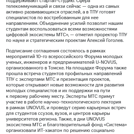
поддерживают стартап-студию. Сфера
выкупа
телекоммуникаций и связи сейчас — одна из самых
акций
активно развивающихся отраслей, а в ТПУ готовят
Дивиденды
специалистов по востребованным для нее
Рынок
направлениям. Объединение усилий позволит нашим
облигаций
студентам воспользоваться всеми возможностями
цифровой экосистемы МТС», — отметил проректор ТПУ
Описание
по науке и стратегическим проектам Алексей Гоголев.
Еврооблигации-2023
Уведомление
Подписание соглашения состоялось в рамках
о
мероприятий 10-го всероссийского Форума молодых
погашении
ученых, инженеров и предпринимателей U-NOVUS,
именных
организованного в Томске. На площадке Форума также
облигаций
прошла встреча студентов профильных направлений
Другое
ТПУ с экспертами МТС и презентация проектов,
которые открывают новые возможности для развития
Регистратор
молодых специалистов и их поддержки на пути
Реквизиты
к первому рабочему месту. Эксперты МТС примут
Контакты
участие в работе научно-технологического лектория
йчивое развитие
в рамках UNOVUS, и проведут серию карьерных встреч
и деловая этика
для студентов ссузов, вузов, и центров карьеры
На главную
университетов региона. Также, в дни UNOVUS
экосистема МТС и благотворительный фонд «Система»
организовали ИТ-хакатон по решению социально