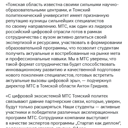
Раскрытие
«Томская область известна своими сильными научно-
информации
образовательными центрами, и Томский
Информация
политехнический университет имеет признанную
акционерам
репутацию кузницы сильнейших специалистов
Документы
по своему направлению. МТС, как один из лидеров
ПАО
российский цифровой отрасли готов в рамках
"МТС"
сотрудничества с вузом активно делиться своей
Собрания
экспертизой и ресурсами, участвовать в формировании
акционеров
образовательной программы, что позволит студентам
Личный
получить актуальные и востребованные на рынке мета
кабинет
и профессиональные навыки. Мы в МТС уверены, что
акционера
такой формат сотрудничества будет способствовать
Акционерный
инновационному развитию и качественной подготовке
капитал
нового поколения специалистов, готовых встретить
Контроль
актуальные вызовы цифровой эры», — подчеркнул
и
директор МТС в Томской области Антон Гриднев.
аудит
Рынок
«С цифровой экосистемой МТС Томский политех
акций
связывают давние партнерские связи, которые, уверен,
будут только расширяться. Наши студенты — активные
Описание
участники и победители различных акселерационных
Программа
программ МТС. Сотрудники компании выступают
приобретения
в качестве экспертов программы „Стартап как диплом“,
Порядок