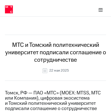
О
сторам и акционерам
Комплаенс и деловая этика
Устойчивое развитие
Медиа-центр
О МТС
О МТС
На главную
компании
О
компании
Стратегия
Стратегия
Все Новости
Карьера
в МТС
Карьера
в МТС
Пресс-
МТС и Томский политехнический
релизы
История
университет подписали соглашение о
компании
МТС
сотрудничестве
о технологиях
Руководство
региона
22 мая 2025
Правовая
информация
Контакты
Томск, РФ — ПАО «МТС» (MOEX: MTSS, МТС
или Компания), цифровая экосистема
Медиа-центр
и Томский политехнический университет
Пресс-
подписали соглашение о сотрудничестве
релизы